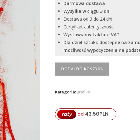
Darmowa dostawa
Wysyłka w ciągu 3 dni
Dostawa od 3 do 24 dni
Certyfikat autentyczności
Wystawiamy fakturę VAT
Dla dzieł sztuki: dostępne na zam
możliwość wypożyczenia na pods
ilość
DODAJ DO KOSZYKA
"Back
House"
Serhiy
Kategoria:
grafika
Savchenko
43,50
PLN
raty
od