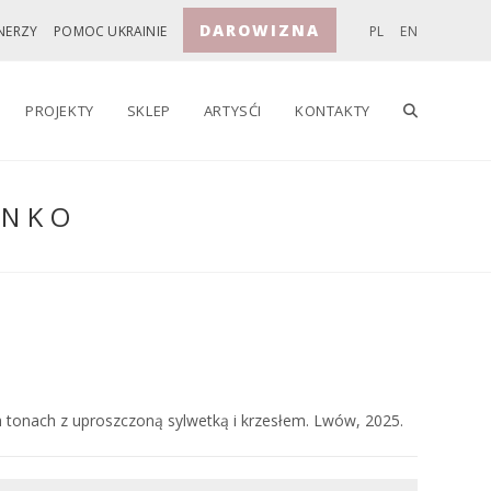
DAROWIZNA
NERZY
POMOC UKRAINIE
PL
EN
TOGGLE
PROJEKTY
SKLEP
ARTYSĆI
KONTAKTY
ENKO
WEBSITE
SEARCH
onach z uproszczoną sylwetką i krzesłem. Lwów, 2025.