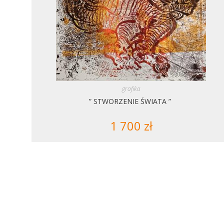
grafika
” STWORZENIE ŚWIATA ”
1 700
zł