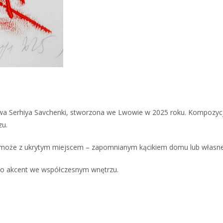
wa Serhiya Savchenki, stworzona we Lwowie w 2025 roku. Kompozycja
zu.
być może z ukrytym miejscem – zapomnianym kącikiem domu lub własn
 jako akcent we współczesnym wnętrzu.