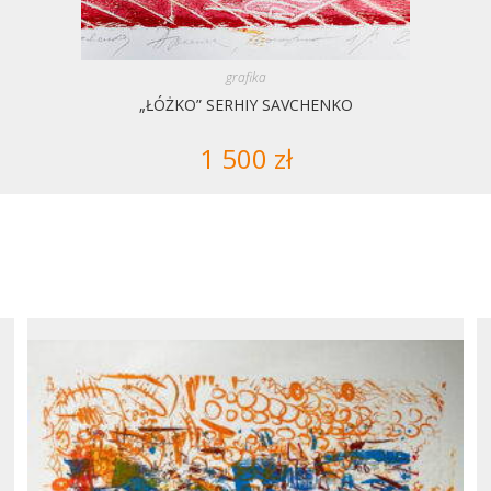
grafika
„ŁÓŻKO” SERHIY SAVCHENKO
1 500
zł