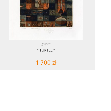
grafika
” TURTLE ”
1 700
zł