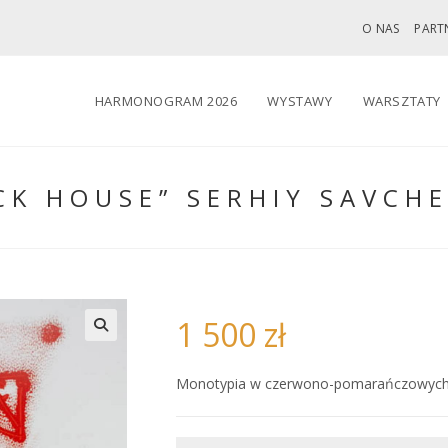
O NAS
PART
HARMONOGRAM 2026
WYSTAWY
WARSZTATY
CK HOUSE” SERHIY SAVCH
1 500
zł
🔍
Monotypia w czerwono-pomarańczowych t