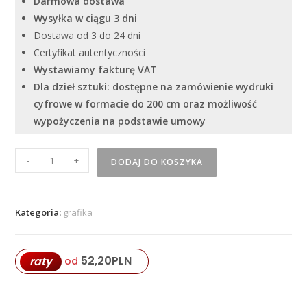
Darmowa dostawa
Wysyłka w ciągu 3 dni
Dostawa od 3 do 24 dni
Certyfikat autentyczności
Wystawiamy fakturę VAT
Dla dzieł sztuki: dostępne na zamówienie wydruki
cyfrowe w formacie do 200 cm oraz możliwość
wypożyczenia na podstawie umowy
ilość
-
+
DODAJ DO KOSZYKA
"
Historia
Cywilizacji
Kategoria:
grafika
-
3
''
52,20
PLN
raty
od