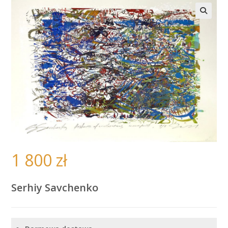
🔍
1 800
zł
Serhiy Savchenko