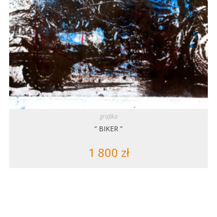
grafika
” BIKER ”
1 800
zł