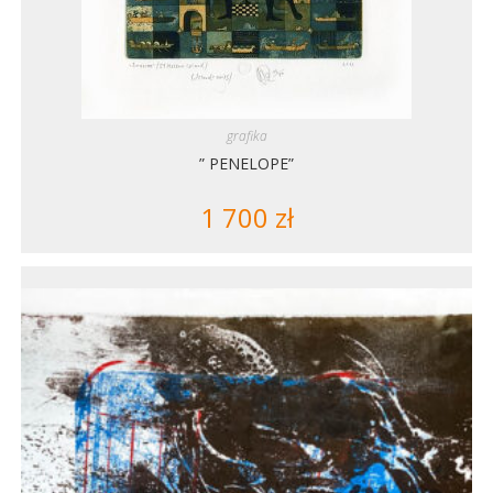
grafika
” PENELOPE”
1 700
zł