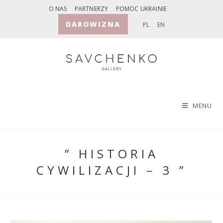
Skip
O NAS
PARTNERZY
POMOC UKRAINIE
to
DAROWIZNA
PL
EN
content
MENU
” HISTORIA
CYWILIZACJI – 3 ”