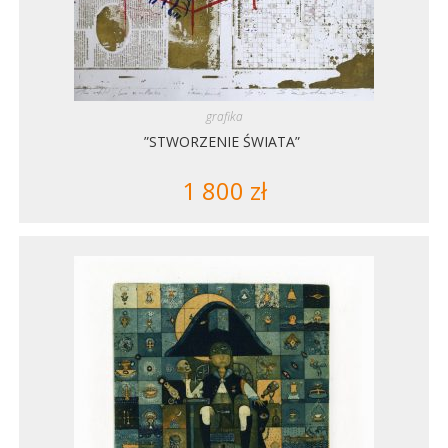
grafika
”STWORZENIE ŚWIATA”
1 800
zł