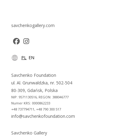
savchenkogallery.com
Opens
Opens
PL
EN
in
in
a
a
new
new
Savchenko Foundation
tab
tab
ul. Al. Grunwaldzka, nr. 502-504
80-309, Gdańsk, Polska
NIP: 9571130516, REGON: 388046777
Numer KRS: 0000862233
+48 737794711, +48 790 300 517
info@savchenkofoundation.com
Savchenko Gallery