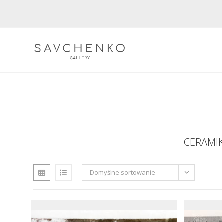
Skip
to
content
CERAMI
Domyślne sortowanie