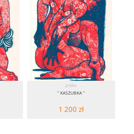
grafika
” KASZUBKA ”
1 200
zł