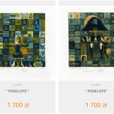
grafika
grafika
” PENELOPE ”
” PENELOPE”
1 700
zł
1 700
zł