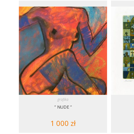
grafika
” NUDE ”
1 000
zł