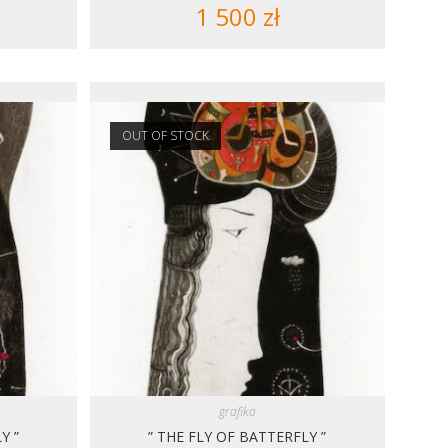
1 500
zł
OUT OF STOCK
grafika
Y ”
” THE FLY OF BATTERFLY ”