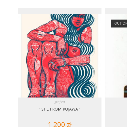
OUT OF
grafika
” SHE FROM KUJAWA ”
1 200
zł