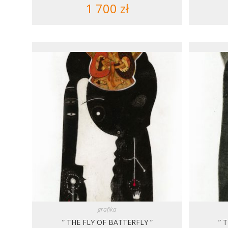
1 700
zł
grafika
” THE FLY OF BATTERFLY ”
” 