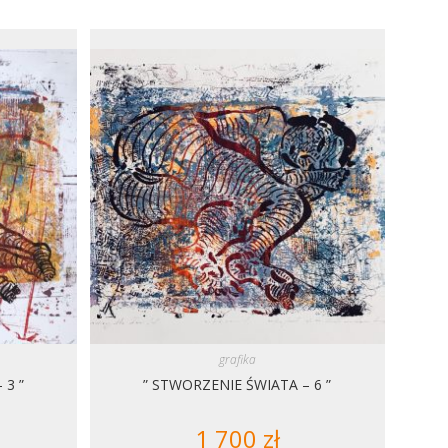
grafika
 3 ”
” STWORZENIE ŚWIATA – 6 ”
1 700
zł