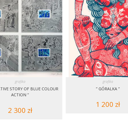
grafika
grafika
ATIVE STORY OF BLUE COLOUR
” GÓRALKA ”
ACTION ”
1 200
zł
2 300
zł