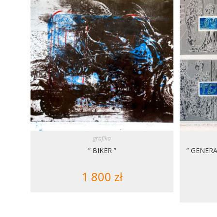
grafika
” BIKER ”
” GENER
1 800
zł