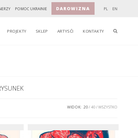
DAROWIZNA
NERZY
POMOC UKRAINIE
PL
EN
TOGGLE
PROJEKTY
SKLEP
ARTYSĆI
KONTAKTY
WEBSITE
SEARCH
RYSUNEK
WIDOK:
20
40
WSZYSTKO