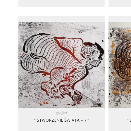
grafika
” STWORZENIE ŚWIATA – 7 ”
”