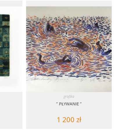
grafika
” PŁYWANIE ”
1 200
zł