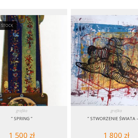
 STOCK
grafika
grafika
” SPRING ”
” STWORZENIE ŚWIATA –
1 500
zł
1 800
zł