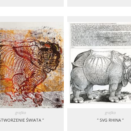
grafika
grafika
 STWORZENIE ŚWIATA ”
” SVG RHINA ”