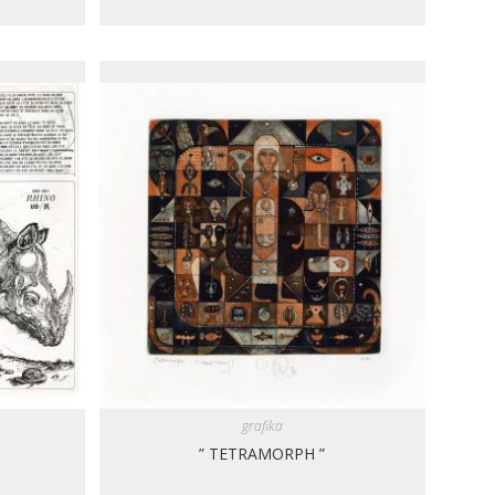
grafika
” TETRAMORPH ”