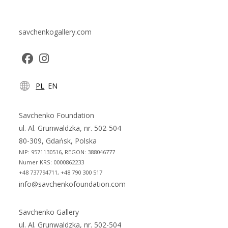
savchenkogallery.com
Opens
Opens
PL
EN
in
in
a
a
new
new
Savchenko Foundation
tab
tab
ul. Al. Grunwaldzka, nr. 502-504
80-309, Gdańsk, Polska
NIP: 9571130516, REGON: 388046777
Numer KRS: 0000862233
+48 737794711, +48 790 300 517
info@savchenkofoundation.com
Savchenko Gallery
ul. Al. Grunwaldzka, nr. 502-504