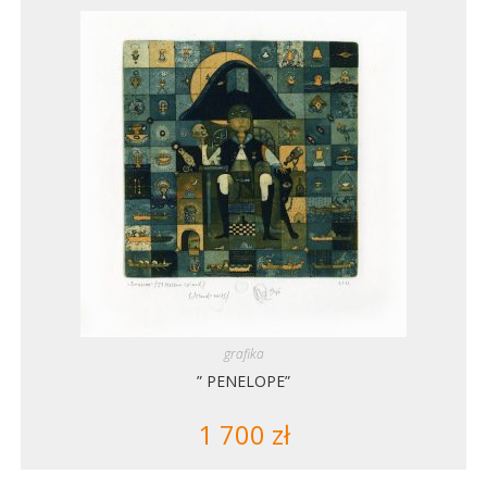
grafika
” PENELOPE”
1 700
zł