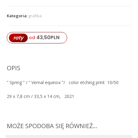
Kategoria:
grafika
43,50
PLN
raty
od
OPIS
” Spring ” / ” Vernal equinox ”/ color etching print 10/50
29 x 7,8 cm / 33,5 x 14 cm, 2021
MOŻE SPODOBA SIĘ RÓWNIEŻ…