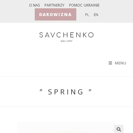
Skip
O NAS
PARTNERZY
POMOC UKRAINIE
to
DAROWIZNA
PL
EN
content
MENU
” SPRING ”