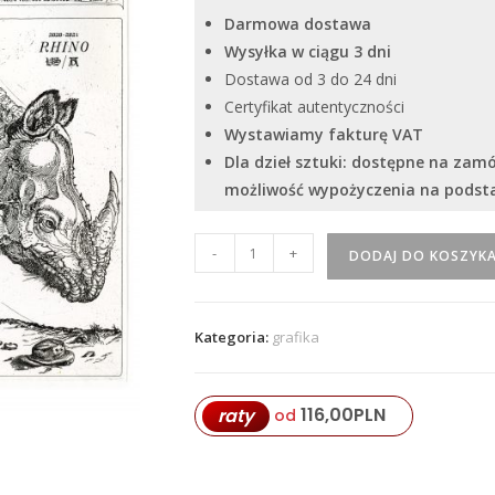
Darmowa dostawa
Wysyłka w ciągu 3 dni
Dostawa od 3 do 24 dni
Certyfikat autentyczności
Wystawiamy fakturę VAT
Dla dzieł sztuki: dostępne na zam
możliwość wypożyczenia na pods
ilość
-
+
DODAJ DO KOSZYK
''
SVG
Rhina
Kategoria:
grafika
''
116,00
PLN
raty
od