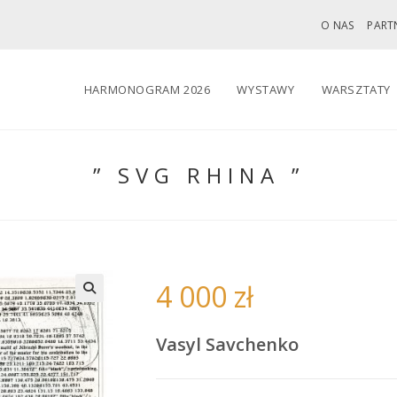
O NAS
PART
HARMONOGRAM 2026
WYSTAWY
WARSZTATY
” SVG RHINA ”
4 000
zł
🔍
Vasyl Savchenko