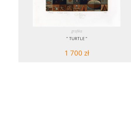
grafika
” TURTLE ”
1 700
zł