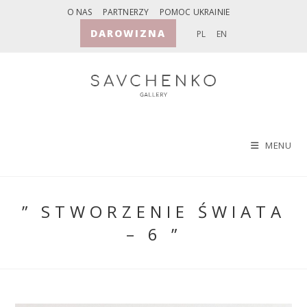
Skip
O NAS
PARTNERZY
POMOC UKRAINIE
to
DAROWIZNA
PL
EN
content
MENU
” STWORZENIE ŚWIATA
– 6 ”