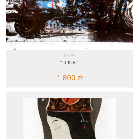
grafika
” BIKER ”
1 800
zł