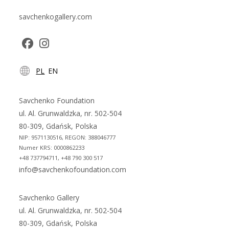
savchenkogallery.com
Opens
Opens
PL
EN
in
in
a
a
new
new
Savchenko Foundation
tab
tab
ul. Al. Grunwaldzka, nr. 502-504
80-309, Gdańsk, Polska
NIP: 9571130516, REGON: 388046777
Numer KRS: 0000862233
+48 737794711, +48 790 300 517
info@savchenkofoundation.com
Savchenko Gallery
ul. Al. Grunwaldzka, nr. 502-504
80-309, Gdańsk, Polska