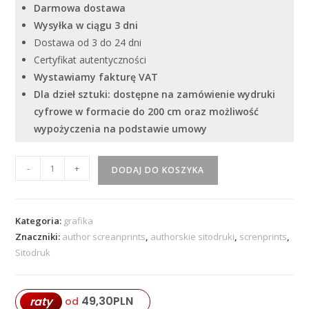
Darmowa dostawa
Wysyłka w ciągu 3 dni
Dostawa od 3 do 24 dni
Certyfikat autentyczności
Wystawiamy fakturę VAT
Dla dzieł sztuki: dostępne na zamówienie wydruki
cyfrowe w formacie do 200 cm oraz możliwość
wypożyczenia na podstawie umowy
ilość
-
+
DODAJ DO KOSZYKA
''
Stworzenie
świata
Kategoria:
grafika
-
Znaczniki:
author screanprints
,
authorskie sitodruki
,
screnprints
,
6
Sitodruk
''
49,30
PLN
raty
od