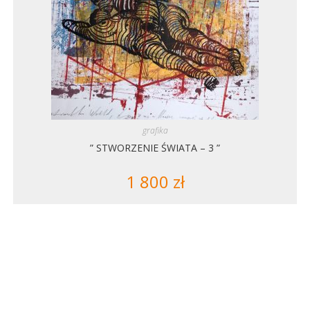
grafika
” STWORZENIE ŚWIATA – 3 ”
1 800
zł