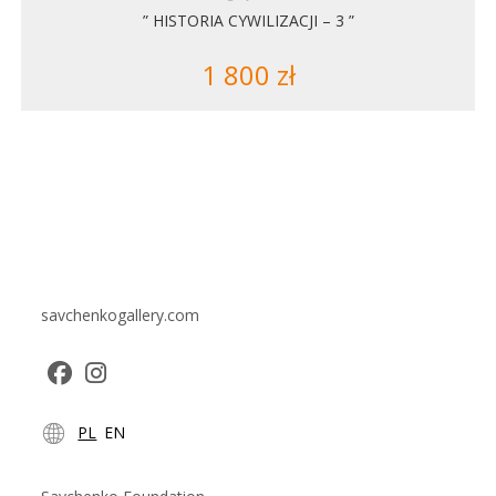
” HISTORIA CYWILIZACJI – 3 ”
1 800
zł
savchenkogallery.com
Opens
Opens
PL
EN
in
in
a
a
new
new