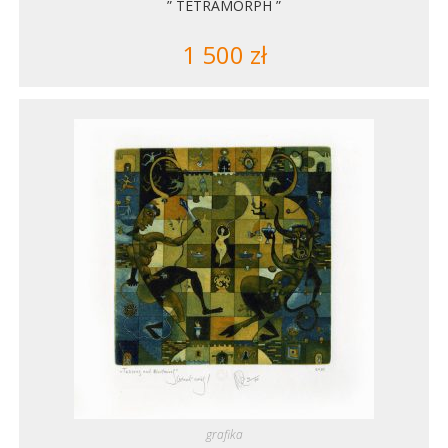
” TETRAMORPH ”
1 500
zł
grafika