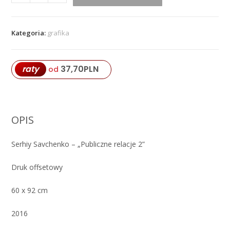
Serhiy
Savchenko
-
Kategoria:
grafika
"Publiczne
relacje
2"
37,70
PLN
raty
od
OPIS
Serhiy Savchenko – „Publiczne relacje 2”
Druk offsetowy
60 x 92 cm
2016