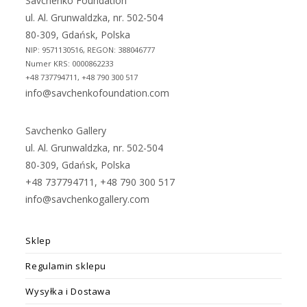
Savchenko Foundation
tab
tab
ul. Al. Grunwaldzka, nr. 502-504
80-309, Gdańsk, Polska
NIP: 9571130516, REGON: 388046777
Numer KRS: 0000862233
+48 737794711, +48 790 300 517
info@savchenkofoundation.com
Savchenko Gallery
ul. Al. Grunwaldzka, nr. 502-504
80-309, Gdańsk, Polska
+48 737794711, +48 790 300 517
info@savchenkogallery.com
Sklep
Regulamin sklepu
Wysyłka i Dostawa