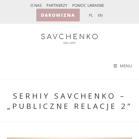
Skip
O NAS
PARTNERZY
POMOC UKRAINIE
to
DAROWIZNA
PL
EN
content
MENU
SERHIY SAVCHENKO –
„PUBLICZNE RELACJE 2”