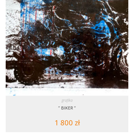
grafika
” BIKER ”
1 800
zł