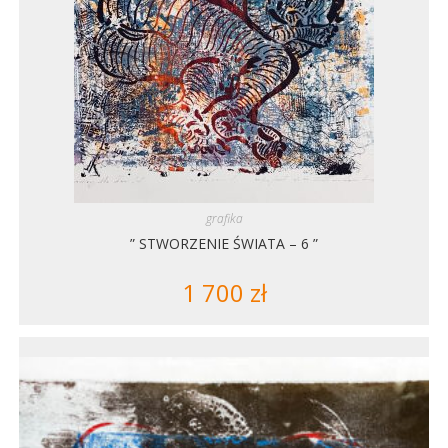
grafika
” STWORZENIE ŚWIATA – 6 ”
1 700
zł