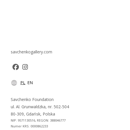
savchenkogallery.com
Opens
Opens
PL
EN
in
in
a
a
new
new
Savchenko Foundation
tab
tab
ul. Al. Grunwaldzka, nr. 502-504
80-309, Gdańsk, Polska
NIP: 9571130516, REGON: 388046777
Numer KRS: 0000862233