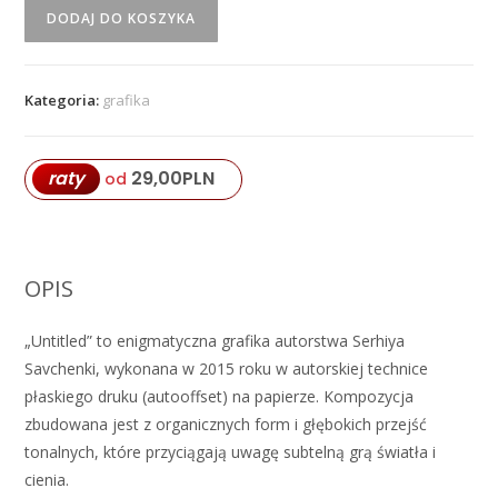
ilość
DODAJ DO KOSZYKA
"Untitled"
Serhiy
Savchenko
Kategoria:
grafika
29,00
PLN
raty
od
OPIS
„Untitled” to enigmatyczna grafika autorstwa Serhiya
Savchenki, wykonana w 2015 roku w autorskiej technice
płaskiego druku (autooffset) na papierze. Kompozycja
zbudowana jest z organicznych form i głębokich przejść
tonalnych, które przyciągają uwagę subtelną grą światła i
cienia.