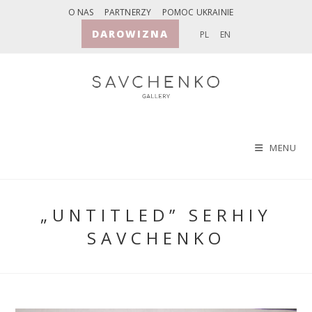
Skip
O NAS
PARTNERZY
POMOC UKRAINIE
to
DAROWIZNA
PL
EN
content
MENU
„UNTITLED” SERHIY
SAVCHENKO