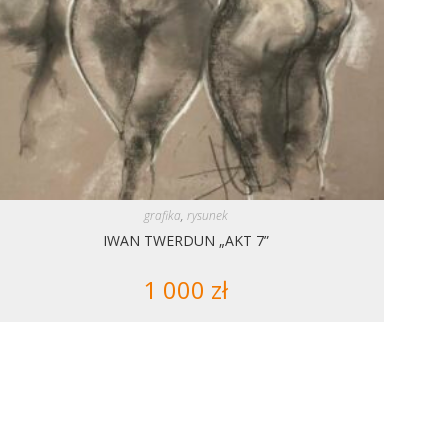
grafika
,
rysunek
IWAN TWERDUN „AKT 7”
1 000
zł