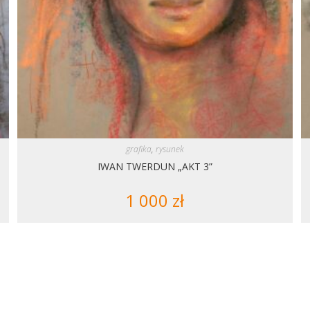
grafika
,
rysunek
IWAN TWERDUN „AKT 3”
1 000
zł