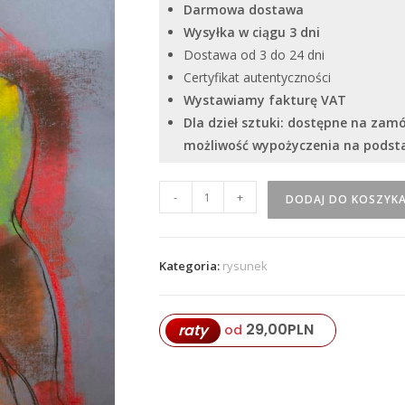
Darmowa dostawa
Wysyłka w ciągu 3 dni
Dostawa od 3 do 24 dni
Certyfikat autentyczności
Wystawiamy fakturę VAT
Dla dzieł sztuki: dostępne na zam
możliwość wypożyczenia na pods
ilość
-
+
DODAJ DO KOSZYK
Iwan
Twerdun
"Akt
Kategoria:
rysunek
18"
29,00
PLN
raty
od