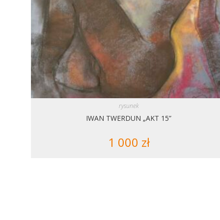
rysunek
IWAN TWERDUN „AKT 15”
1 000
zł