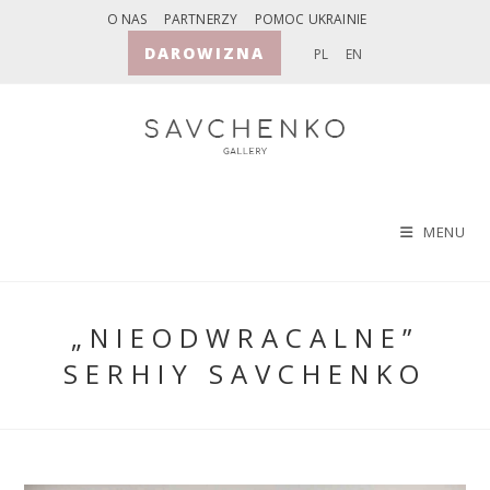
Skip
O NAS
PARTNERZY
POMOC UKRAINIE
to
DAROWIZNA
PL
EN
content
MENU
„NIEODWRACALNE”
SERHIY SAVCHENKO