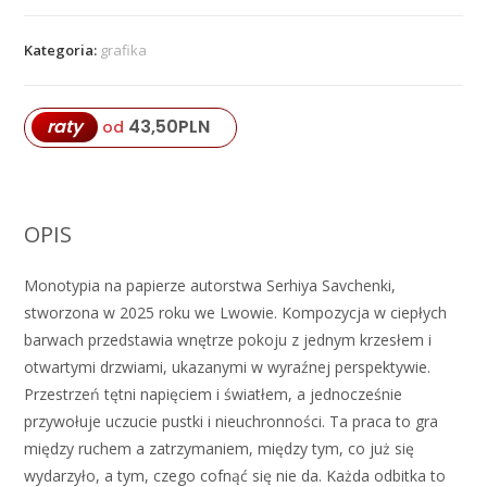
Serhiy
Savchenko
Kategoria:
grafika
43,50
PLN
raty
od
OPIS
Monotypia na papierze autorstwa Serhiya Savchenki,
stworzona w 2025 roku we Lwowie. Kompozycja w ciepłych
barwach przedstawia wnętrze pokoju z jednym krzesłem i
otwartymi drzwiami, ukazanymi w wyraźnej perspektywie.
Przestrzeń tętni napięciem i światłem, a jednocześnie
przywołuje uczucie pustki i nieuchronności. Ta praca to gra
między ruchem a zatrzymaniem, między tym, co już się
wydarzyło, a tym, czego cofnąć się nie da. Każda odbitka to