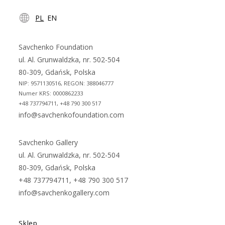
Opens
Opens
PL
EN
in
in
a
a
new
new
Savchenko Foundation
tab
tab
ul. Al. Grunwaldzka, nr. 502-504
80-309, Gdańsk, Polska
NIP: 9571130516, REGON: 388046777
Numer KRS: 0000862233
+48 737794711, +48 790 300 517
info@savchenkofoundation.com
Savchenko Gallery
ul. Al. Grunwaldzka, nr. 502-504
80-309, Gdańsk, Polska
+48 737794711, +48 790 300 517
info@savchenkogallery.com
Sklep