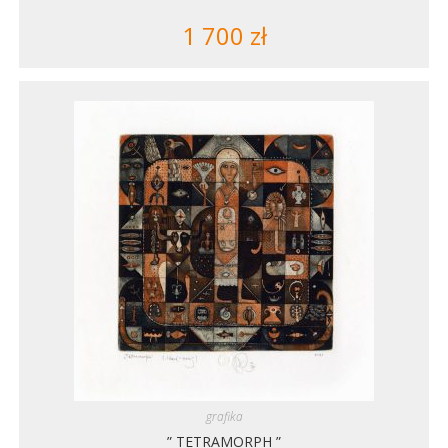
1 700
zł
grafika
” TETRAMORPH ”