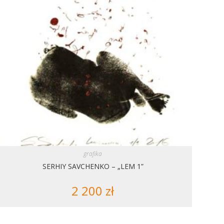
grafika
SERHIY SAVCHENKO – „LEM 1”
2 200
zł