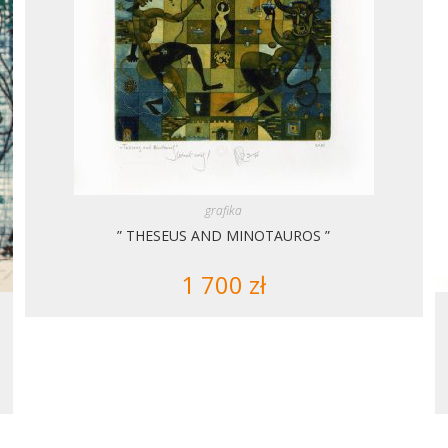
grafika
” THESEUS AND MINOTAUROS ”
1 700
zł