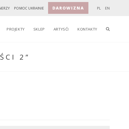
DAROWIZNA
NERZY
POMOC UKRAINIE
PL
EN
TOGGLE
PROJEKTY
SKLEP
ARTYSĆI
KONTAKTY
ŚCI 2”
WEBSITE
SEARCH