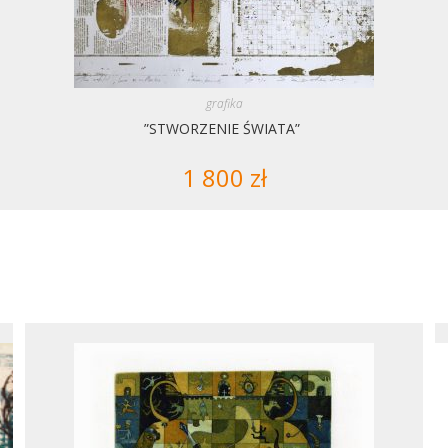
grafika
”STWORZENIE ŚWIATA”
1 800
zł