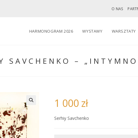
O NAS
PART
HARMONOGRAM 2026
WYSTAWY
WARSZTATY
Y SAVCHENKO – „INTYMNO
1 000
zł
🔍
Serhiy Savchenko