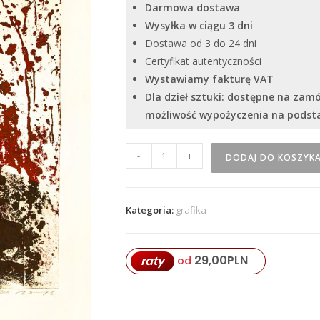
Darmowa dostawa
Wysyłka w ciągu 3 dni
Dostawa od 3 do 24 dni
Certyfikat autentyczności
Wystawiamy fakturę VAT
Dla dzieł sztuki: dostępne na zam
możliwość wypożyczenia na pods
ilość
-
+
DODAJ DO KOSZYK
Serhiy
Savchenko
-
Kategoria:
grafika
"Intymności
2"
29,00
PLN
raty
od