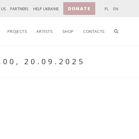
DONATE
 US
PARTNERS
HELP UKRAINE
PL
EN
TOGGLE
PROJECTS
ARTISTS
SHOP
CONTACTS
.00, 20.09.2025
WEBSITE
SEARCH