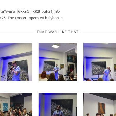
6TGtaYwa?si=I6RXeGIFRR2tfpuJxs1JmQ
9.25. The concert opens with Rybonka.
THAT WAS LIKE THAT!