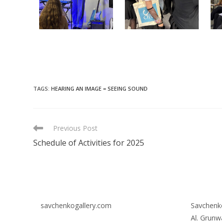
TAGS
:
HEARING AN IMAGE = SEEING SOUND
READ
Previous Post
MORE
Schedule of Activities for 2025
ARTICLES
savchenkogallery.com
Savchenk
Al. Grunw