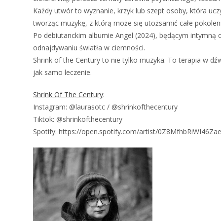
Każdy utwór to wyznanie, krzyk lub szept osoby, która ucz
tworząc muzykę, z którą może się utożsamić całe pokolen
Po debiutanckim albumie Angel (2024), będącym intymną opo
odnajdywaniu światła w ciemności.
Shrink of the Century to nie tylko muzyka. To terapia w 
jak samo leczenie.
Shrink Of The Century
:
Instagram: @laurasotc / @shrinkofthecentury
Tiktok: @shrinkofthecentury
Spotify: https://open.spotify.com/artist/0Z8MfhbRiWI4