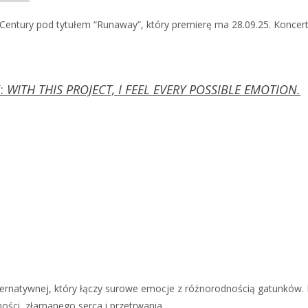
entury pod tytułem “Runaway”, który premierę ma 28.09.25. Koncert
:
WITH THIS PROJECT, I FEEL EVERY POSSIBLE EMOTION.
 alternatywnej, który łączy surowe emocje z różnorodnością gatunków
ości, złamanego serca i przetrwania.