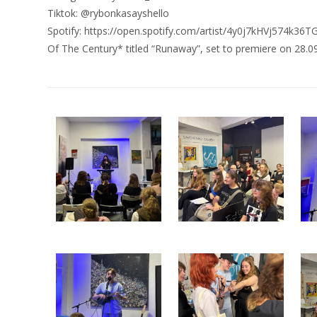
Tiktok: @rybonkasayshello
Spotify: https://open.spotify.com/artist/4y0j7kHVj574k3
Of The Century* titled “Runaway”, set to premiere on 28.0