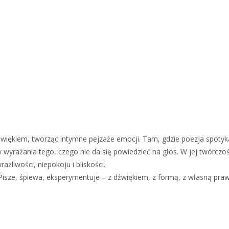
więkiem, tworząc intymne pejzaże emocji. Tam, gdzie poezja spotyka 
wyrażania tego, czego nie da się powiedzieć na głos. W jej twórczośc
rażliwości, niepokoju i bliskości.
. Pisze, śpiewa, eksperymentuje – z dźwiękiem, z formą, z własną pr