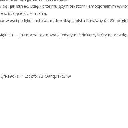
y się, jak istnieć. Dzięki przejmującym tekstom i emocjonalnym wykon
ie szukające zrozumienia.
wieścią o lęku i miłości, nadchodząca płyta Runaway (2025) pogłębi 
dźwiękach — jak nocna rozmowa z jedynym shrinkiem, który naprawdę c
6ZaeQfRe9o?si=NLtqZft4SB-Oahqu1Yt34w