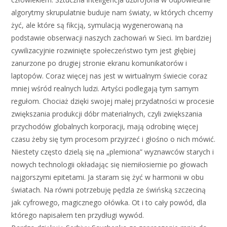
algorytmy skrupulatnie buduje nam światy, w których chcemy
żyć, ale które są fikcją, symulacją wygenerowaną na
podstawie obserwacji naszych zachowań w Sieci. Im bardziej
cywilizacyjnie rozwinięte społeczeństwo tym jest głębiej
zanurzone po drugiej stronie ekranu komunikatorów i
laptopów. Coraz więcej nas jest w wirtualnym świecie coraz
mniej wśród realnych ludzi. Artyści podlegają tym samym
regułom. Chociaż dzięki swojej małej przydatności w procesie
zwiększania produkcji dóbr materialnych, czyli zwiększania
przychodów globalnych korporacji, mają odrobinę więcej
czasu żeby się tym procesom przyjrzeć i głośno o nich mówić.
Niestety często dzielą się na „plemiona” wyznawców starych i
nowych technologii okładając się niemiłosiernie po głowach
najgorszymi epitetami. Ja staram się żyć w harmonii w obu
światach. Na równi potrzebuję pędzla ze świńską szczeciną
jak cyfrowego, magicznego ołówka. Ot i to cały powód, dla
którego napisałem ten przydługi wywód.