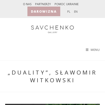
Skip
O NAS
PARTNERZY
POMOC UKRAINIE
to
DAROWIZNA
PL
EN
content
MENU
„DUALITY”, SŁAWOMIR
WITKOWSKI