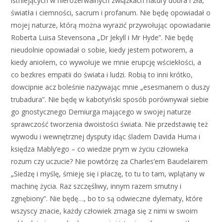
istniejących w nierozerwalnych związkach natury dobra i zła,
światła i ciemności, sacrum i profanum. Nie będę opowiadał o
mojej naturze, którą można wyrazić przywołując opowiadanie
Roberta Luisa Stevensona „Dr Jekyll i Mr Hyde”. Nie będę
nieudolnie opowiadał o sobie, kiedy jestem potworem, a
kiedy aniołem, co wywołuje we mnie erupcję wściekłości, a
co bezkres empatii do świata i ludzi. Robią to inni krótko,
dowcipnie acz boleśnie nazywając mnie „esesmanem o duszy
trubadura”. Nie będę w kabotyński sposób porównywał siebie
go gnostycznego Demiurga mającego w swojej naturze
sprawczość tworzenia dwoistości świata. Nie przedstawię też
wywodu i wewnętrznej dysputy idąc śladem Davida Huma i
księdza Mably’ego – co wiedzie prym w życiu człowieka
rozum czy uczucie? Nie powtórzę za Charles’em Baudelairem
„Siedzę i myślę, śmieję się i płaczę, to tu to tam, wplątany w
machinę życia. Raz szczęśliwy, innym razem smutny i
zgnębiony”. Nie będę…, bo to są odwieczne dylematy, które
wszyscy znacie, każdy człowiek zmaga się z nimi w swoim