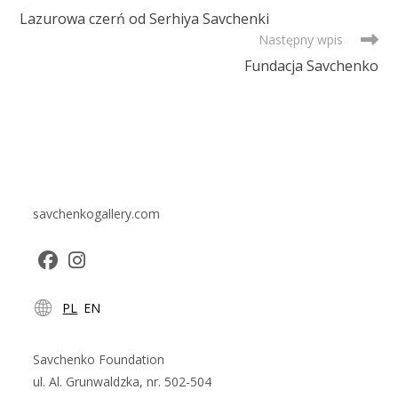
MORE
Lazurowa czerń od Serhiya Savchenki
ARTICLES
Następny wpis
Fundacja Savchenko
savchenkogallery.com
Opens
Opens
PL
EN
in
in
a
a
new
new
Savchenko Foundation
tab
tab
ul. Al. Grunwaldzka, nr. 502-504