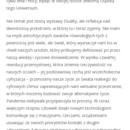
cyklu dnia i nocy, będąc w swojej istocie znikomą cząstką
tego Uniwersum.
Nie temat jest istotą wystawy Duality, ale refleksja nad
dwoistością przestrzeni, w której tu i teraz żyjemy. Nie mam
na myśli astrofizycznych światów równoległych tych z
pewnością jest wiele, ale świat, który wyznaczył nam los w
chwili naszych urodzin, który próbujemy definiować po przez
naszą wiedzę i życiowe doświadczenie. W wyniku czwartej
rewolucji przemysłowej, która zmienia rzeczywistość na
naszych oczach – jej podstawową cechą jest wszechobecna
cyfryzacja – przenosimy nasze życie ze świata realnego do
cyfrowych chmur zapewniających nam wirtualne przestrzenie,
w których możemy budować swoje alternatywne życie.
Pandemia niebywale przyśpieszyła te procesy. W coraz
większym stopniu człowiek dzięki nowym technologiom
komunikuje się z maszynami, rzeczami, urządzeniami
usuwając ze swoich priorytetów kontakt z drugim
człowiekiem. Sztuczna inteligencja uzbrojona w odpowiednie