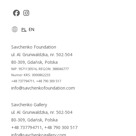
Opens
Opens
PL
EN
in
in
a
a
new
new
Savchenko Foundation
tab
tab
ul. Al. Grunwaldzka, nr. 502-504
80-309, Gdańsk, Polska
NIP: 9571130516, REGON: 388046777
Numer KRS: 0000862233
+48 737794711, +48 790 300 517
info@savchenkofoundation.com
Savchenko Gallery
ul. Al. Grunwaldzka, nr. 502-504
80-309, Gdańsk, Polska
+48 737794711, +48 790 300 517
info@savchenkogallery.com