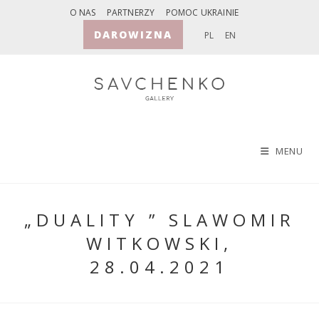
Skip
O NAS
PARTNERZY
POMOC UKRAINIE
to
DAROWIZNA
PL
EN
content
MENU
„DUALITY ” SLAWOMIR
WITKOWSKI,
28.04.2021