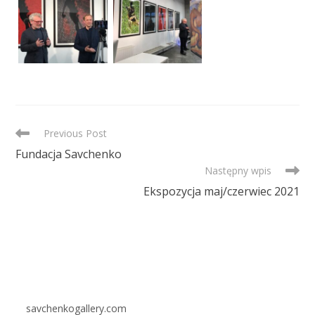
READ
Previous Post
MORE
Fundacja Savchenko
ARTICLES
Następny wpis
Ekspozycja maj/czerwiec 2021
savchenkogallery.com