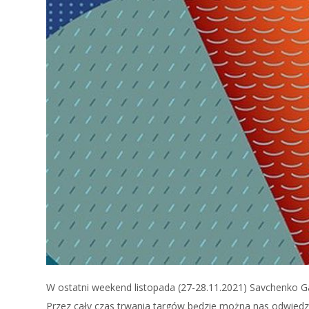
W ostatni weekend listopada (27-28.11.2021) Savchenko G
Przez cały czas trwania targów będzie można nas odwiedz