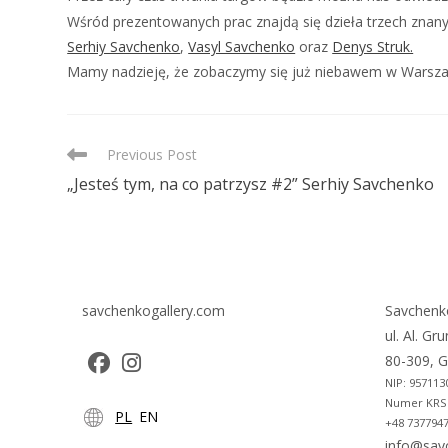
Wśród prezentowanych prac znajdą się dzieła trzech znan
Serhiy Savchenko
,
Vasyl Savchenko
oraz
Denys Struk.
Mamy nadzieję, że zobaczymy się już niebawem w Warsza
READ
Previous Post
MORE
„Jesteś tym, na co patrzysz #2” Serhiy Savchenko
ARTICLES
savchenkogallery.com
Savchenk
ul. Al. Gr
80-309, G
NIP: 957113
Opens
Opens
Numer KRS:
PL
EN
in
in
+48 7377947
a
a
info@sav