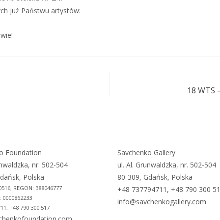
ych już Państwu artystów:
wie!
18 WTS –
o Foundation
Savchenko Gallery
unwaldzka, nr. 502-504
ul. Al. Grunwaldzka, nr. 502-504
dańsk, Polska
80-309, Gdańsk, Polska
0516, REGON: 388046777
+48 737794711, +48 790 300 5
 0000862233
info@savchenkogallery.com
11, +48 790 300 517
chenkofoundation.com