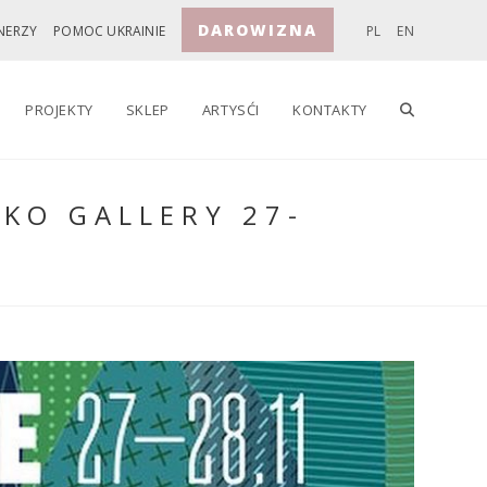
DAROWIZNA
NERZY
POMOC UKRAINIE
PL
EN
TOGGLE
PROJEKTY
SKLEP
ARTYSĆI
KONTAKTY
KO GALLERY 27-
WEBSITE
SEARCH