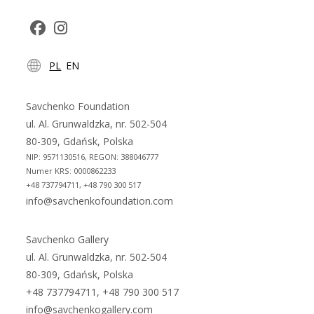
Opens
Opens
PL
EN
in
in
a
a
new
new
Savchenko Foundation
tab
tab
ul. Al. Grunwaldzka, nr. 502-504
80-309, Gdańsk, Polska
NIP: 9571130516, REGON: 388046777
Numer KRS: 0000862233
+48 737794711, +48 790 300 517
info@savchenkofoundation.com
Savchenko Gallery
ul. Al. Grunwaldzka, nr. 502-504
80-309, Gdańsk, Polska
+48 737794711, +48 790 300 517
info@savchenkogallery.com