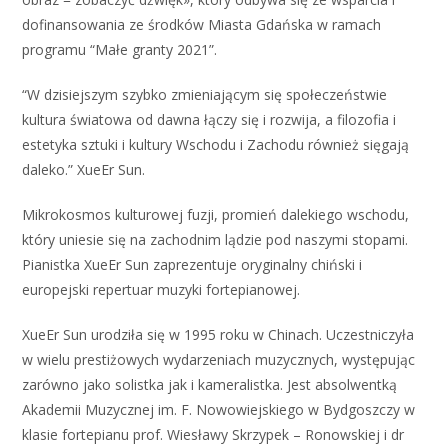
dofinansowania ze środków Miasta Gdańska w ramach
programu “Małe granty 2021”.
“W dzisiejszym szybko zmieniającym się społeczeństwie
kultura światowa od dawna łączy się i rozwija, a filozofia i
estetyka sztuki i kultury Wschodu i Zachodu również sięgają
daleko.” XueEr Sun.
Mikrokosmos kulturowej fuzji, promień dalekiego wschodu,
który uniesie się na zachodnim lądzie pod naszymi stopami.
Pianistka XueEr Sun zaprezentuje oryginalny chiński i
europejski repertuar muzyki fortepianowej.
XueEr Sun urodziła się w 1995 roku w Chinach. Uczestniczyła
w wielu prestiżowych wydarzeniach muzycznych, występując
zarówno jako solistka jak i kameralistka. Jest absolwentką
Akademii Muzycznej im. F. Nowowiejskiego w Bydgoszczy w
klasie fortepianu prof. Wiesławy Skrzypek – Ronowskiej i dr