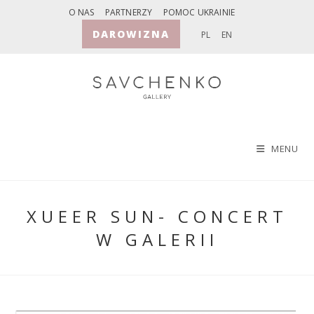
Skip
O NAS
PARTNERZY
POMOC UKRAINIE
to
DAROWIZNA
PL
EN
content
MENU
XUEER SUN- CONCERT
W GALERII