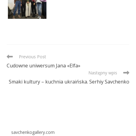
READ
Previous Post
MORE
Cudowne uniwersum Jana «Elfa»
ARTICLES
Następny wpis
Smaki kultury – kuchnia ukraińska. Serhiy Savchenko
savchenkogallery.com