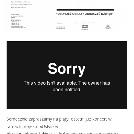
Serdecznie zapraszamy na piąty, ostatni już koncert w
ramach projektu «Usłyszeć
obraz = zobaczyć dźwięk», który odbywa się ze wsparcia i