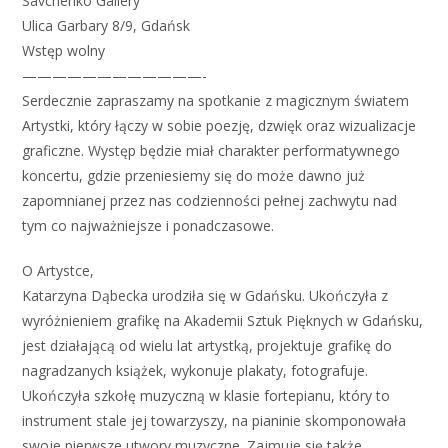
Savchenko Gallery
Ulica Garbary 8/9, Gdańsk
Wstęp wolny
————————————-
Serdecznie zapraszamy na spotkanie z magicznym światem
Artystki, który łączy w sobie poezję, dzwięk oraz wizualizacje
graficzne. Występ będzie miał charakter performatywnego
koncertu, gdzie przeniesiemy się do może dawno już
zapomnianej przez nas codzienności pełnej zachwytu nad
tym co najważniejsze i ponadczasowe.
O Artystce,
Katarzyna Dąbecka urodziła się w Gdańsku. Ukończyła z
wyróżnieniem grafikę na Akademii Sztuk Pięknych w Gdańsku,
jest działającą od wielu lat artystką, projektuje grafikę do
nagradzanych książek, wykonuje plakaty, fotografuje.
Ukończyła szkołę muzyczną w klasie fortepianu, który to
instrument stale jej towarzyszy, na pianinie skomponowała
swoje pierwsze utwory muzyczne. Zajmuje się także