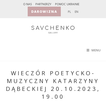
Skip
O NAS
PARTNERZY
POMOC UKRAINIE
to
DAROWIZNA
PL
EN
content
MENU
WIECZÓR POETYCKO-
MUZYCZNY KATARZYNY
DĄBECKIEJ 20.10.2023,
19.00