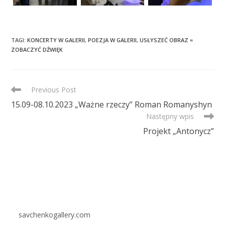
TAGI
:
KONCERTY W GALERII
,
POEZJA W GALERII
,
USŁYSZEĆ OBRAZ =
ZOBACZYĆ DŹWIĘK
READ
Previous Post
MORE
15.09-08.10.2023 „Ważne rzeczy” Roman Romanyshyn
ARTICLES
Następny wpis
Projekt „Antonycz”
savchenkogallery.com