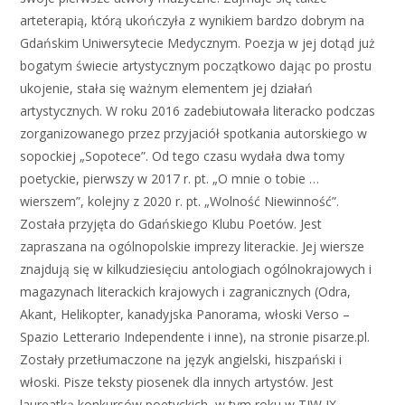
arteterapią, którą ukończyła z wynikiem bardzo dobrym na
Gdańskim Uniwersytecie Medycznym. Poezja w jej dotąd już
bogatym świecie artystycznym początkowo dając po prostu
ukojenie, stała się ważnym elementem jej działań
artystycznych. W roku 2016 zadebiutowała literacko podczas
zorganizowanego przez przyjaciół spotkania autorskiego w
sopockiej „Sopotece”. Od tego czasu wydała dwa tomy
poetyckie, pierwszy w 2017 r. pt. „O mnie o tobie …
wierszem”, kolejny z 2020 r. pt. „Wolność Niewinność”.
Została przyjęta do Gdańskiego Klubu Poetów. Jest
zapraszana na ogólnopolskie imprezy literackie. Jej wiersze
znajdują się w kilkudziesięciu antologiach ogólnokrajowych i
magazynach literackich krajowych i zagranicznych (Odra,
Akant, Helikopter, kanadyjska Panorama, włoski Verso –
Spazio Letterario Independente i inne), na stronie pisarze.pl.
Zostały przetłumaczone na język angielski, hiszpański i
włoski. Pisze teksty piosenek dla innych artystów. Jest
laureatką konkursów poetyckich, w tym roku w TJW IX