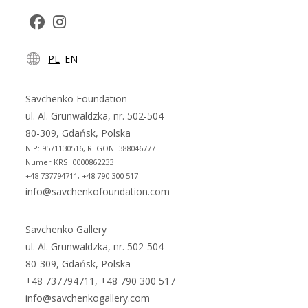
Opens
Opens
PL
EN
in
in
a
a
new
new
Savchenko Foundation
tab
tab
ul. Al. Grunwaldzka, nr. 502-504
80-309, Gdańsk, Polska
NIP: 9571130516, REGON: 388046777
Numer KRS: 0000862233
+48 737794711, +48 790 300 517
info@savchenkofoundation.com
Savchenko Gallery
ul. Al. Grunwaldzka, nr. 502-504
80-309, Gdańsk, Polska
+48 737794711, +48 790 300 517
info@savchenkogallery.com