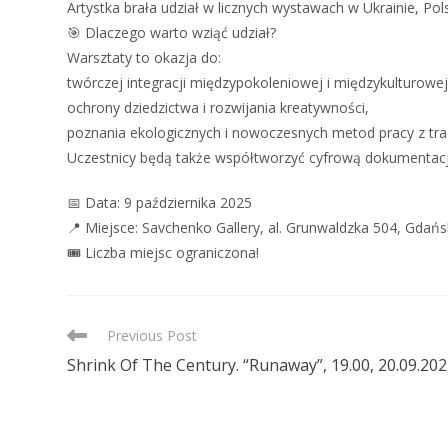
Artystka brała udział w licznych wystawach w Ukrainie, Polsc
🎯 Dlaczego warto wziąć udział?
Warsztaty to okazja do:
twórczej integracji międzypokoleniowej i międzykulturowej
ochrony dziedzictwa i rozwijania kreatywności,
poznania ekologicznych i nowoczesnych metod pracy z tra
Uczestnicy będą także współtworzyć cyfrową dokumentacj
📅 Data: 9 października 2025
📍 Miejsce: Savchenko Gallery, al. Grunwaldzka 504, Gdańs
🎟️ Liczba miejsc ograniczona!
READ
Previous Post
MORE
Shrink Of The Century. “Runaway”, 19.00, 20.09.20
ARTICLES