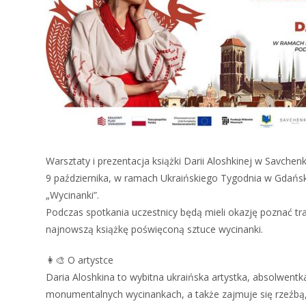
Warsztaty i prezentacja książki Darii Aloshkinej w Savchen
9 października, w ramach Ukraińskiego Tygodnia w Gdańsku
„Wycinanki”.
Podczas spotkania uczestnicy będą mieli okazję poznać tr
najnowszą książkę poświęconą sztuce wycinanki.
👩‍🎨 O artystce
Daria Aloshkina to wybitna ukraińska artystka, absolwent
monumentalnych wycinankach, a także zajmuje się rzeźbą, c