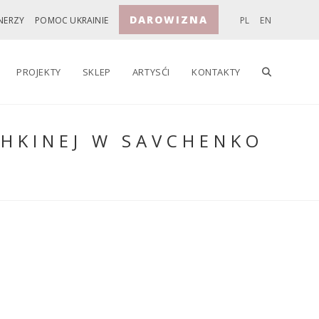
DAROWIZNA
NERZY
POMOC UKRAINIE
PL
EN
TOGGLE
PROJEKTY
SKLEP
ARTYSĆI
KONTAKTY
SHKINEJ W SAVCHENKO
WEBSITE
SEARCH