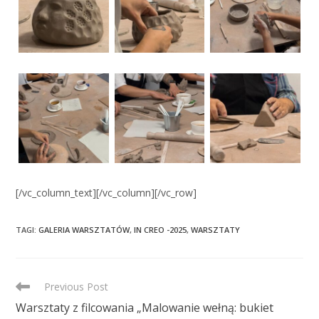
[/vc_column_text][/vc_column][/vc_row]
TAGI
:
GALERIA WARSZTATÓW
,
IN CREO -2025
,
WARSZTATY
READ
Previous Post
MORE
Warsztaty z filcowania „Malowanie wełną: bukiet
ARTICLES