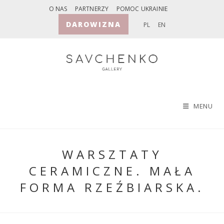
Skip
O NAS
PARTNERZY
POMOC UKRAINIE
to
DAROWIZNA
PL
EN
content
MENU
WARSZTATY
CERAMICZNE. MAŁA
FORMA RZEŹBIARSKA.