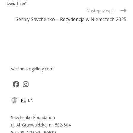
kwiatów”
Następny wpis
Serhiy Savchenko – Rezydencja w Niemczech 2025
savchenkogallery.com
Opens
Opens
PL
EN
in
in
a
a
new
new
Savchenko Foundation
tab
tab
ul. Al. Grunwaldzka, nr. 502-504
80-309, Gdańsk, Polska