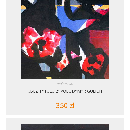
malarstwo
„BEZ TYTUŁU 2” VOLODYMYR GULICH
350
zł