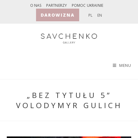
Skip
O NAS
PARTNERZY
POMOC UKRAINIE
to
DAROWIZNA
PL
EN
content
MENU
„BEZ TYTUŁU 5”
VOLODYMYR GULICH