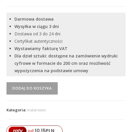
Darmowa dostawa
Wysyłka w ciągu 3 dni
Dostawa od 3 do 24 dni
Certyfikat autentyczności
Wystawiamy fakturę VAT
Dla dzieł sztuki: dostępne na zamówienie wydruki
cyfrowe w formacie do 200 cm oraz możliwość
wypożyczenia na podstawie umowy
ilość
DODAJ DO KOSZYKA
"Bez
tytułu
5"
Kategoria:
malarstwo
Volodymyr
Gulich
10,15
PLN
raty
od