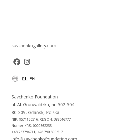
savchenkogallery.com
Opens
Opens
PL
EN
in
in
a
a
new
new
Savchenko Foundation
tab
tab
ul. Al. Grunwaldzka, nr. 502-504
80-309, Gdańsk, Polska
NIP: 9571130516, REGON: 388046777
Numer KRS: 0000862233
+48 737794711, +48 790 300 517
info@savchenkofoundation.com