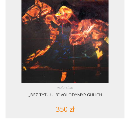
malarstwo
„BEZ TYTUŁU 3” VOLODYMYR GULICH
350
zł