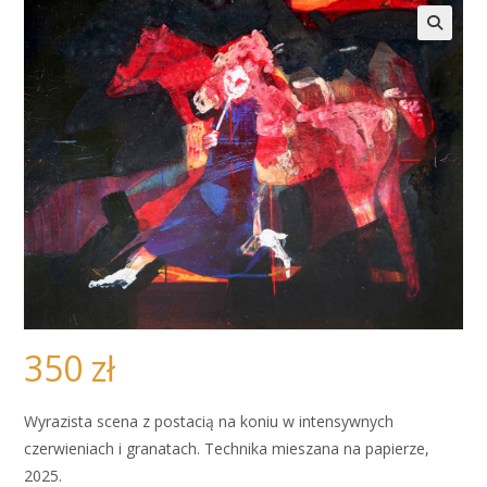
🔍
350
zł
Wyrazista scena z postacią na koniu w intensywnych
czerwieniach i granatach. Technika mieszana na papierze,
2025.