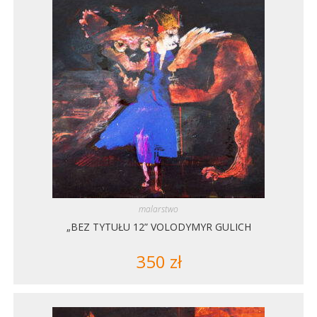
malarstwo
„BEZ TYTUŁU 12” VOLODYMYR GULICH
350
zł