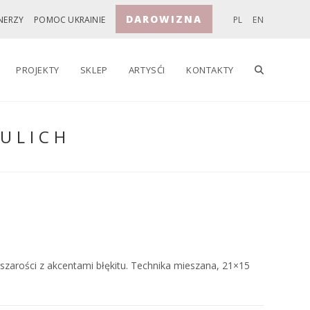
DAROWIZNA
NERZY
POMOC UKRAINIE
PL
EN
TOGGLE
PROJEKTY
SKLEP
ARTYSĆI
KONTAKTY
GULICH
WEBSITE
SEARCH
 szarości z akcentami błękitu. Technika mieszana, 21×15