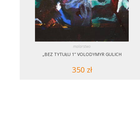
malarstwo
„BEZ TYTUŁU 1” VOLODYMYR GULICH
350
zł