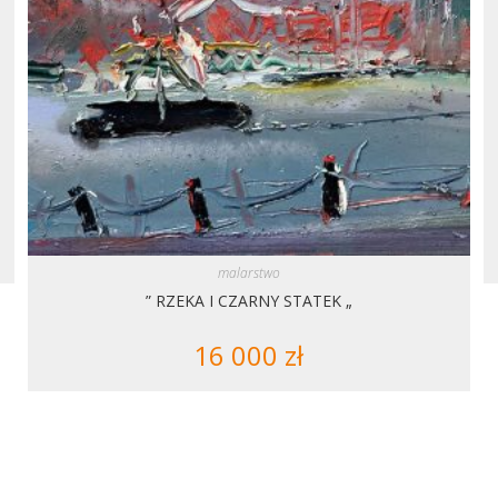
malarstwo
” RZEKA I CZARNY STATEK „
16 000
zł