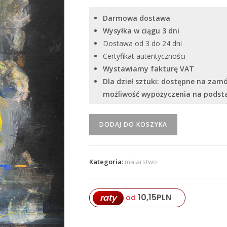
Darmowa dostawa
Wysyłka w ciągu 3 dni
Dostawa od 3 do 24 dni
Certyfikat autentyczności
Wystawiamy fakturę VAT
Dla dzieł sztuki: dostępne na zam
możliwość wypożyczenia na pods
ilość
DODAJ DO KOSZYKA
“Bez
tytułu
13”
Kategoria:
malarstwo
Volodymyr
Gulich
10,15
PLN
raty
od