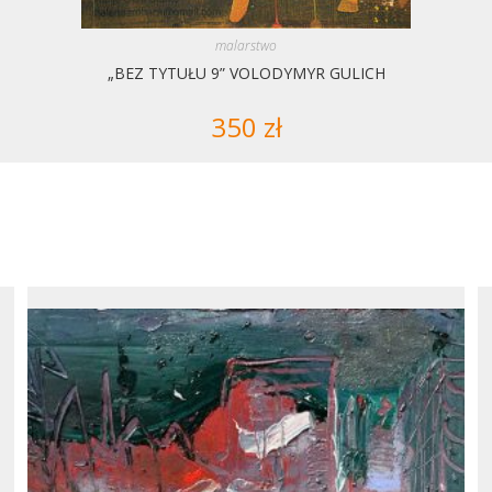
malarstwo
„BEZ TYTUŁU 9” VOLODYMYR GULICH
350
zł