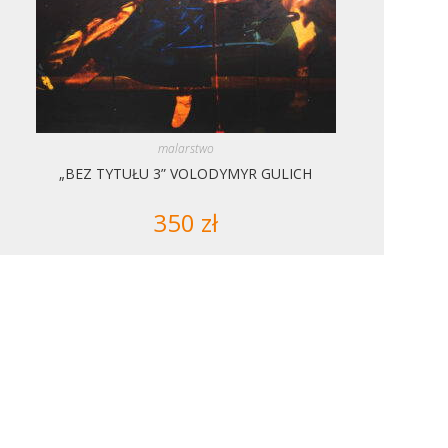
malarstwo
„BEZ TYTUŁU 3” VOLODYMYR GULICH
350
zł