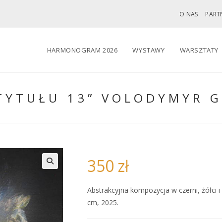
O NAS
PART
HARMONOGRAM 2026
WYSTAWY
WARSZTATY
TYTUŁU 13” VOLODYMYR 
350
zł
🔍
Abstrakcyjna kompozycja w czerni, żółci i
cm, 2025.