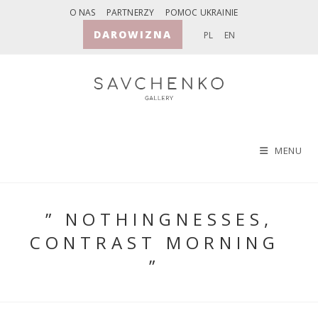
Skip
O NAS
PARTNERZY
POMOC UKRAINIE
to
DAROWIZNA
PL
EN
content
MENU
” NOTHINGNESSES,
CONTRAST MORNING
”