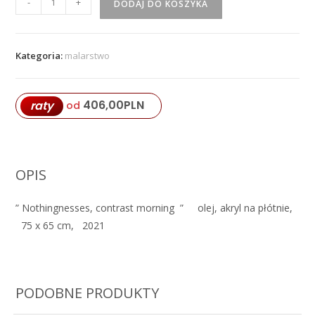
-
+
DODAJ DO KOSZYKA
''
Nothingnesses,
contrast
Kategoria:
malarstwo
morning
''
406,00
PLN
raty
od
OPIS
” Nothingnesses, contrast morning ” olej, akryl na płótnie,
75 x 65 cm, 2021
PODOBNE PRODUKTY