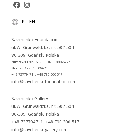
Opens
Opens
PL
EN
in
in
a
a
new
new
Savchenko Foundation
tab
tab
ul. Al. Grunwaldzka, nr. 502-504
80-309, Gdańsk, Polska
NIP: 9571130516, REGON: 388046777
Numer KRS: 0000862233
+48 737794711, +48 790 300 517
info@savchenkofoundation.com
Savchenko Gallery
ul. Al. Grunwaldzka, nr. 502-504
80-309, Gdańsk, Polska
+48 737794711, +48 790 300 517
info@savchenkogallery.com