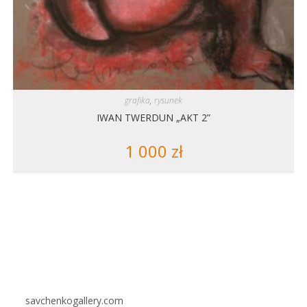
grafika
,
rysunek
IWAN TWERDUN „AKT 2”
1 000
zł
savchenkogallery.com