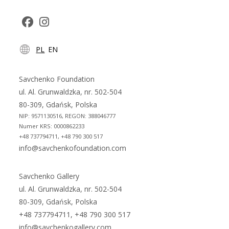
Opens
Opens
PL
EN
in
in
a
a
new
new
Savchenko Foundation
tab
tab
ul. Al. Grunwaldzka, nr. 502-504
80-309, Gdańsk, Polska
NIP: 9571130516, REGON: 388046777
Numer KRS: 0000862233
+48 737794711, +48 790 300 517
info@savchenkofoundation.com
Savchenko Gallery
ul. Al. Grunwaldzka, nr. 502-504
80-309, Gdańsk, Polska
+48 737794711, +48 790 300 517
info@savchenkogallery.com