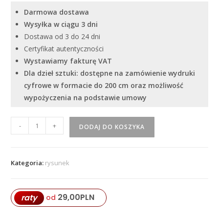
Darmowa dostawa
Wysyłka w ciągu 3 dni
Dostawa od 3 do 24 dni
Certyfikat autentyczności
Wystawiamy fakturę VAT
Dla dzieł sztuki: dostępne na zamówienie wydruki
cyfrowe w formacie do 200 cm oraz możliwość
wypożyczenia na podstawie umowy
ilość
-
+
DODAJ DO KOSZYKA
Iwan
Twerdun
"Akt
Kategoria:
rysunek
17"
29,00
PLN
raty
od