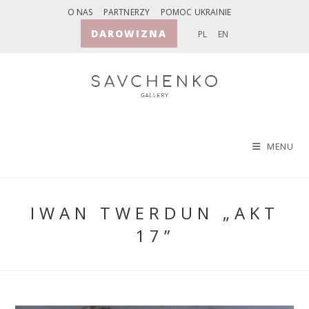
Skip
O NAS
PARTNERZY
POMOC UKRAINIE
to
DAROWIZNA
PL
EN
content
MENU
IWAN TWERDUN „AKT
17”