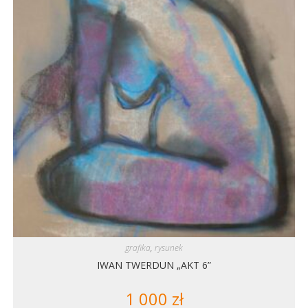
grafika
,
rysunek
IWAN TWERDUN „AKT 6”
1 000
zł