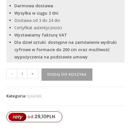
Darmowa dostawa
Wysyłka w ciągu 3 dni
Dostawa od 3 do 24 dni
Certyfikat autentyczności
Wystawiamy fakturę VAT
Dla dzieł sztuki: dostępne na zamówienie wydruki
cyfrowe w formacie do 200 cm oraz możliwość
wypożyczenia na podstawie umowy
ilość
-
+
DODAJ DO KOSZYKA
Iwan
Twerdun
"Akt
Kategoria:
rysunek
15"
29,10
PLN
raty
od