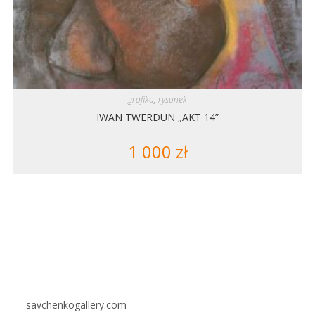
grafika
,
rysunek
IWAN TWERDUN „AKT 14”
1 000
zł
savchenkogallery.com