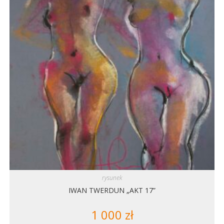
rysunek
IWAN TWERDUN „AKT 17”
1 000
zł