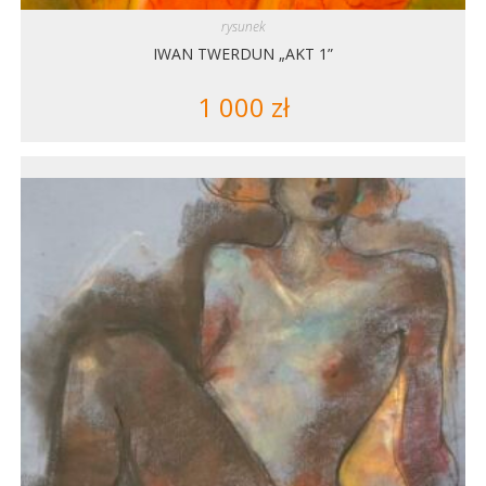
rysunek
IWAN TWERDUN „AKT 1”
1 000
zł