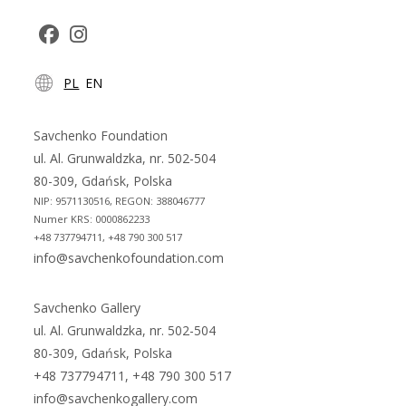
Opens
Opens
PL
EN
in
in
a
a
new
new
Savchenko Foundation
tab
tab
ul. Al. Grunwaldzka, nr. 502-504
80-309, Gdańsk, Polska
NIP: 9571130516, REGON: 388046777
Numer KRS: 0000862233
+48 737794711, +48 790 300 517
info@savchenkofoundation.com
Savchenko Gallery
ul. Al. Grunwaldzka, nr. 502-504
80-309, Gdańsk, Polska
+48 737794711, +48 790 300 517
info@savchenkogallery.com