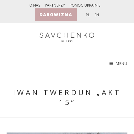
Skip
O NAS
PARTNERZY
POMOC UKRAINIE
to
DAROWIZNA
PL
EN
content
MENU
IWAN TWERDUN „AKT
15”