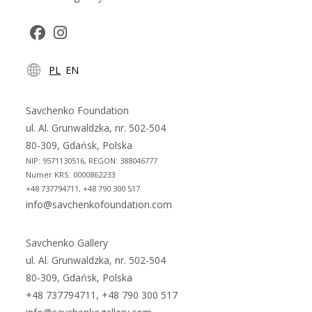
Opens
Opens
PL
EN
in
in
a
a
new
new
Savchenko Foundation
tab
tab
ul. Al. Grunwaldzka, nr. 502-504
80-309, Gdańsk, Polska
NIP: 9571130516, REGON: 388046777
Numer KRS: 0000862233
+48 737794711, +48 790 300 517
info@savchenkofoundation.com
Savchenko Gallery
ul. Al. Grunwaldzka, nr. 502-504
80-309, Gdańsk, Polska
+48 737794711, +48 790 300 517