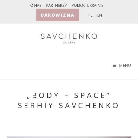
Skip
O NAS
PARTNERZY
POMOC UKRAINIE
to
DAROWIZNA
PL
EN
content
MENU
„BODY – SPACE”
SERHIY SAVCHENKO