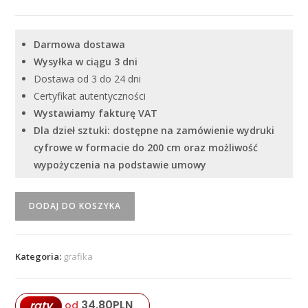
Darmowa dostawa
Wysyłka w ciągu 3 dni
Dostawa od 3 do 24 dni
Certyfikat autentyczności
Wystawiamy fakturę VAT
Dla dzieł sztuki: dostępne na zamówienie wydruki
cyfrowe w formacie do 200 cm oraz możliwość
wypożyczenia na podstawie umowy
ilość
DODAJ DO KOSZYKA
"Body
–
Space"
Kategoria:
grafika
Serhiy
Savchenko
34,80
PLN
raty
od