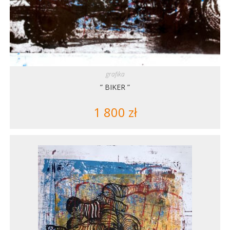
grafika
” BIKER ”
1 800
zł