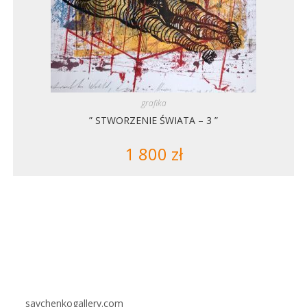
grafika
” STWORZENIE ŚWIATA – 3 ”
1 800
zł
savchenkogallery.com