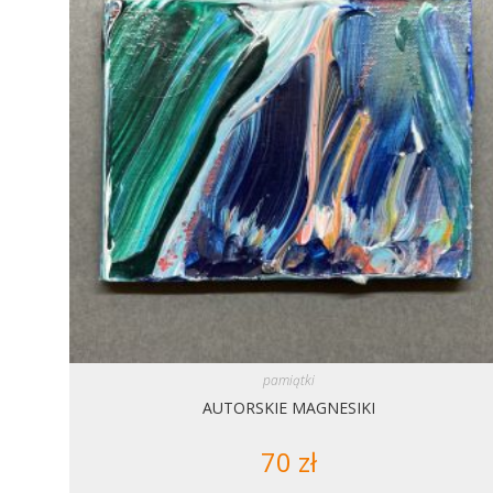
pamiątki
AUTORSKIE MAGNESIKI
70
zł