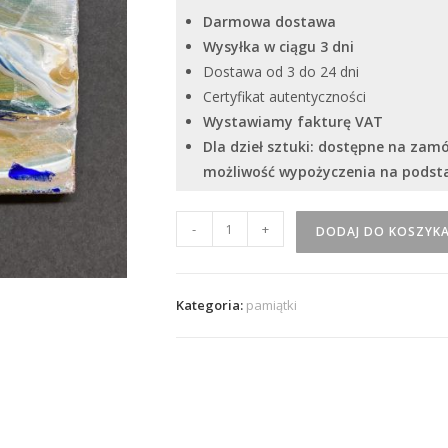
Darmowa dostawa
Wysyłka w ciągu 3 dni
Dostawa od 3 do 24 dni
Certyfikat autentyczności
Wystawiamy fakturę VAT
Dla dzieł sztuki: dostępne na zam
możliwość wypożyczenia na pods
ilość
-
+
DODAJ DO KOSZYK
Autorskie
magnesiki
Kategoria:
pamiątki