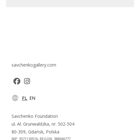
savchenkogallery.com
Opens
Opens
PL
EN
in
in
a
a
new
new
Savchenko Foundation
tab
tab
ul. Al. Grunwaldzka, nr. 502-504
80-309, Gdańsk, Polska
NIP: 9571130516, REGON: 388046777