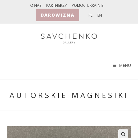
Skip
O NAS
PARTNERZY
POMOC UKRAINIE
to
DAROWIZNA
PL
EN
content
MENU
AUTORSKIE MAGNESIKI