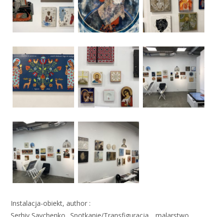
Instalacja-
obiekt,
author :
Serhiy
Savchenko
„
Spotkanie
/
Transfiguracja
„
,
malarstwo
,