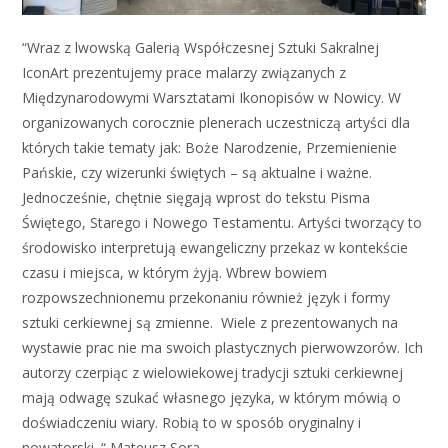
“Wraz z lwowską Galerią Współczesnej Sztuki Sakralnej
IconArt prezentujemy prace malarzy związanych z
Międzynarodowymi Warsztatami Ikonopisów w Nowicy. W
organizowanych corocznie plenerach uczestniczą artyści dla
których takie tematy jak: Boże Narodzenie, Przemienienie
Pańskie, czy wizerunki świętych – są aktualne i ważne.
Jednocześnie, chętnie sięgają wprost do tekstu Pisma
Świętego, Starego i Nowego Testamentu. Artyści tworzący to
środowisko interpretują ewangeliczny przekaz w kontekście
czasu i miejsca, w którym żyją. Wbrew bowiem
rozpowszechnionemu przekonaniu również język i formy
sztuki cerkiewnej są zmienne. Wiele z prezentowanych na
wystawie prac nie ma swoich plastycznych pierwowzorów. Ich
autorzy czerpiąc z wielowiekowej tradycji sztuki cerkiewnej
mają odwagę szukać własnego języka, w którym mówią o
doświadczeniu wiary. Robią to w sposób oryginalny i
nowatorski. “ Mateusz Sora