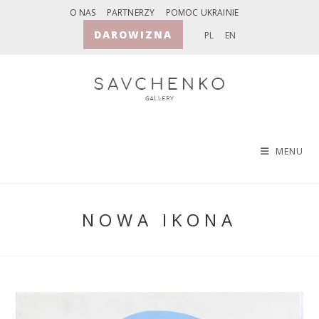
Skip
O NAS
PARTNERZY
POMOC UKRAINIE
to
DAROWIZNA
PL
EN
content
MENU
NOWA IKONA