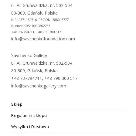
tab
tab
ul. Al. Grunwaldzka, nr. 502-504
80-309, Gdańsk, Polska
NIP: 9571130516, REGON: 388046777
Numer KRS: 0000862233
+48 737794711, +48 790 300 517
info@savchenkofoundation.com
Savchenko Gallery
ul. Al. Grunwaldzka, nr. 502-504
80-309, Gdańsk, Polska
+48 737794711, +48 790 300 517
info@savchenkogallery.com
Sklep
Regulamin sklepu
Wysyłka i Dostawa