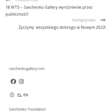
MORE
18 WTS – Savchenko Gallery wyróżnienie przez
ARTICLES
publiczność!
Następny wpis
Życzymy wszystkiego dobrego w Nowym 2022!
savchenkogallery.com
Opens
Opens
PL
EN
in
in
a
a
new
new
Savchenko Foundation