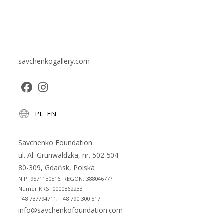
Reproduction”
savchenkogallery.com
Opens
Opens
PL
EN
in
in
a
a
new
new
Savchenko Foundation
tab
tab
ul. Al. Grunwaldzka, nr. 502-504
80-309, Gdańsk, Polska
NIP: 9571130516, REGON: 388046777
Numer KRS: 0000862233
+48 737794711, +48 790 300 517
info@savchenkofoundation.com