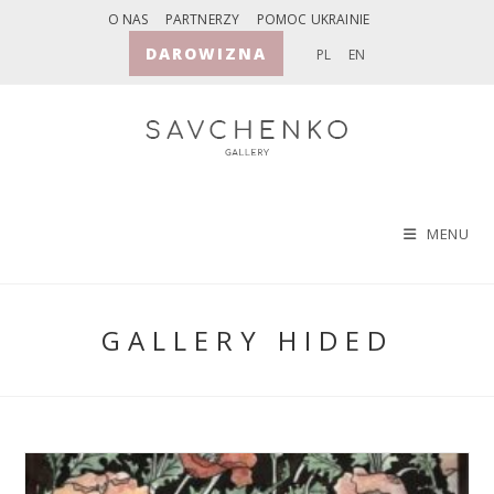
Skip
O NAS
PARTNERZY
POMOC UKRAINIE
to
DAROWIZNA
PL
EN
content
MENU
GALLERY HIDED