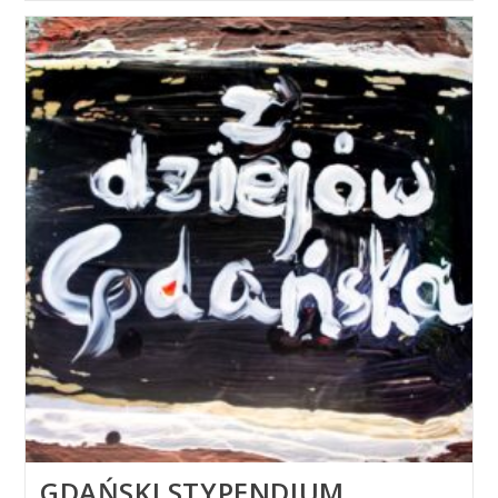
Zwrotów
I
Refundacji
W
Savchenko
Gallery
GDAŃSKI STYPENDIUM