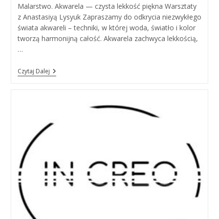
Malarstwo. Akwarela — czysta lekkość piękna Warsztaty
z Anastasiyą Lysyuk Zapraszamy do odkrycia niezwykłego
świata akwareli – techniki, w której woda, światło i kolor
tworzą harmonijną całość. Akwarela zachwyca lekkością,
…
Akwarela
Czytaj Dalej
—
Czysta
Lekkość
Piękna
,
16.10.26