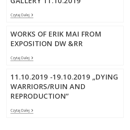
GALLERY 11.10.2019
Savchenko.
„Z
Dziejów
Vernisage,
Czytaj Dalej
Gdańska.
Official
Wybrane
Opening
Historie.”
Reception
WORKS OF ERIK MAI FROM
In
Savchenko
EXPOSITION DW &RR
Gallery
11.10.2019
Works
Czytaj Dalej
Of
Erik
Mai
11.10.2019 -19.10.2019 „DYING
From
Exposition
WARRIORS/RUIN AND
DW
&RR
REPRODUCTION”
11.10.2019
Czytaj Dalej
-19.10.2019
„Dying
Warriors/Ruin
And