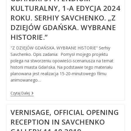
KULTURALNY, 1-A EDYCJA 2024
ROKU. SERHIY SAVCHENKO. „Z
DZIEJÓW GDAŃSKA. WYBRANE
HISTORIE.”
"Z DZIEJÓW GDAŃSKA. WYBRANE HISTORIE" Serhiy
Savchenko. Opis zadania: Pomysł mojego projektu
polega na stworzeniu opowieści-scenariusza na temat
historii miasta Gdańska. Na podstawie tego materiału
planowana jest realizacja 15-20-minutowego filmu
animowanego…
Gdański
Czytaj Dalej
Stypendium
Kulturalny,
1-
VERNISAGE, OFFICIAL OPENING
A
Edycja
RECEPTION IN SAVCHENKO
2024
Roku.
Serhiy