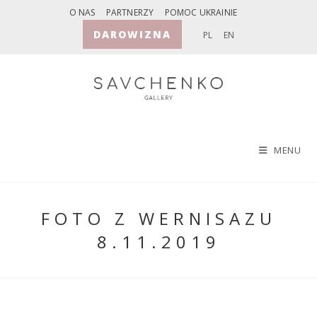
Skip
O NAS
PARTNERZY
POMOC UKRAINIE
to
DAROWIZNA
PL
EN
content
MENU
FOTO Z WERNISAZU
8.11.2019