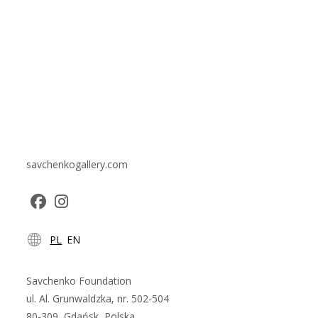
savchenkogallery.com
Opens
Opens
PL
EN
in
in
a
a
new
new
Savchenko Foundation
tab
tab
ul. Al. Grunwaldzka, nr. 502-504
80-309, Gdańsk, Polska