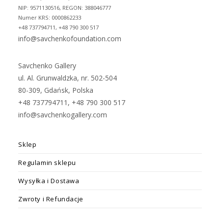
NIP: 9571130516, REGON: 388046777
Numer KRS: 0000862233
+48 737794711, +48 790 300 517
info@savchenkofoundation.com
Savchenko Gallery
ul. Al. Grunwaldzka, nr. 502-504
80-309, Gdańsk, Polska
+48 737794711, +48 790 300 517
info@savchenkogallery.com
Sklep
Regulamin sklepu
Wysyłka i Dostawa
Zwroty i Refundacje