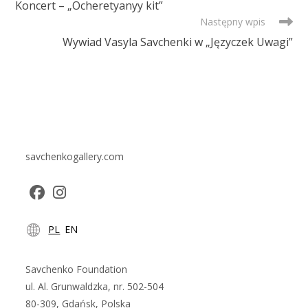
Koncert – „Ocheretyanyy kit”
ARTICLES
Następny wpis
Wywiad Vasyla Savchenki w „Języczek Uwagi”
savchenkogallery.com
Opens
Opens
PL
EN
in
in
a
a
new
new
Savchenko Foundation
tab
tab
ul. Al. Grunwaldzka, nr. 502-504
80-309, Gdańsk, Polska