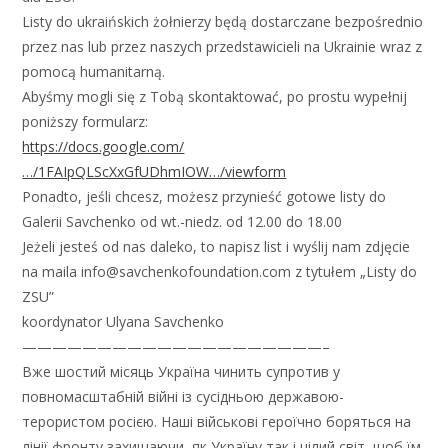
Listy do ukraińskich żołnierzy będą dostarczane bezpośrednio
przez nas lub przez naszych przedstawicieli na Ukrainie wraz z
pomocą humanitarną.
Abyśmy mogli się z Tobą skontaktować, po prostu wypełnij
poniższy formularz:
https://docs.google.com/
…/1FAIpQLScXxGfUDhmIOW…/viewform
Ponadto, jeśli chcesz, możesz przynieść gotowe listy do
Galerii Savchenko od wt.-niedz. od 12.00 do 18.00
Jeżeli jesteś od nas daleko, to napisz list i wyślij nam zdjęcie
na maila info@savchenkofoundation.com z tytułem „Listy do
ZSU”
koordynator Ulyana Savchenko
————————————————————–
Вже шостий місяць Україна чинить супротив у
повномасштабній війні із сусідньою державою-
терористом росією. Наші військові героїчно боряться на
лінії фронту захищаючи, як Україну так і цілий світ, щоб їм