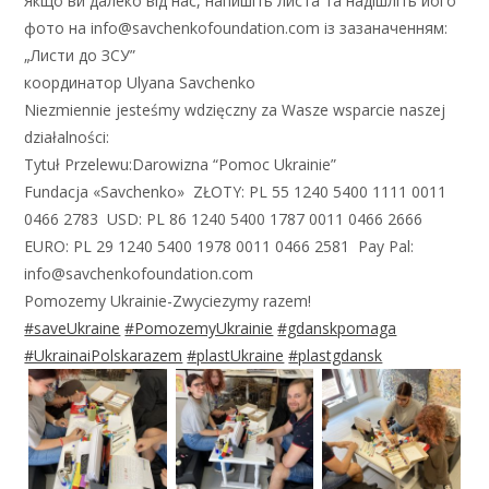
Якщо ви далеко від нас, напишіть листа та надішліть його
фото на info@savchenkofoundation.com із зазаначенням:
„Листи до ЗСУ”
координатор Ulyana Savchenko
Niezmiennie jesteśmy wdzięczny za Wasze wsparcie naszej
działalności:
Tytuł Przelewu:Darowizna “Pomoc Ukrainie”
Fundacja «Savchenko» ZŁOTY: PL 55 1240 5400 1111 0011
0466 2783 USD: PL 86 1240 5400 1787 0011 0466 2666
EURO: PL 29 1240 5400 1978 0011 0466 2581 Pay Pal:
info@savchenkofoundation.com
Pomozemy Ukrainie-Zwyciezymy razem!
#saveUkraine
#PomozemyUkrainie
#gdanskpomaga
#UkrainaiPolskarazem
#plastUkraine
#plastgdansk