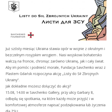
Już szósty miesiąc Ukraina stawia opór w wojnie z okrutnym i
bezczelnym rosyjskim wrogiem . Nasi wojskowi bohatersko
walczą na froncie, chroniąc zarówno Ukrainę, jak i cały świat.
Aby im pomóc i podnieść morale, Fundacja Savchenko wraz z
Plastem Gdańsk rozpoczyna akcję „Listy do Sił Zbrojnych
Ukrainy”.
Jak dokładnie możesz dołączyć do akcji?
15.08, 14.00 w Savchenko Gallery, przy ulicy Garbary 8,
odbędą się spotkania, na które każdy może przyjść i w
komfortowej atmosferze napisać podziękowania lub życzenia
dla ZSU.