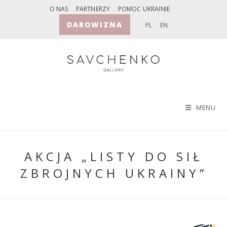
Skip
O NAS
PARTNERZY
POMOC UKRAINIE
to
DAROWIZNA
PL
EN
content
MENU
AKCJA „LISTY DO SIŁ
ZBROJNYCH UKRAINY”