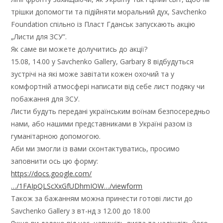
трішки допомогти та підійняти моральний дух, Savchenko
Foundation спільно із Пласт Гданськ запускають акцію
„Листи для ЗСУ”.
Як саме ви можете долучитись до акції?
15.08, 14.00 у Savchenko Gallery, Garbary 8 відбудуться
зустрічі на які може завітати кожен охочий та у
комфортній атмосфері написати від себе лист подяку чи
побажання для ЗСУ.
Листи будуть передані українським воїнам безпосередньо
нами, або нашими представниками в Україні разом із
гуманітарною допомогою.
Аби ми змогли із вами сконтактуватись, просимо
заповнити ось цю форму:
https://docs.google.com/
…/1FAIpQLScXxGfUDhmIOW…/viewform
Також за бажанням можна принести готові листи до
Savchenko Gallery з вт-нд з 12.00 до 18.00