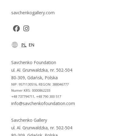
savchenkogallery.com
Opens
Opens
PL
EN
in
in
a
a
new
new
Savchenko Foundation
tab
tab
ul. Al. Grunwaldzka, nr. 502-504
80-309, Gdańsk, Polska
NIP: 9571130516, REGON: 388046777
Numer KRS: 0000862233
+48 737794711, +48 790 300 517
info@savchenkofoundation.com
Savchenko Gallery
ul. Al. Grunwaldzka, nr. 502-504
80-309, Gdańsk, Polska