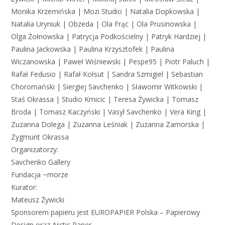
Monika Krzemińska | Mozi Studio | Natalia Dopkowska |
Natalia Uryniuk | Obzeda | Ola Frąc | Ola Prusinowska |
Olga Żołnowska | Patrycja Podkościelny | Patryk Hardziej |
Paulina Jackowska | Paulina Krzysztofek | Paulina
Wiczanowska | Paweł Wiśniewski | Pespe95 | Piotr Paluch |
Rafał Fedusio | Rafał Kołsut | Sandra Szmigiel | Sebastian
Choromański | Siergiej Savchenko | Sławomir Witkowski |
Staś Okrassa | Studio Kmicic | Teresa Żywicka | Tomasz
Broda | Tomasz Kaczyński | Vasyl Savchenko | Vera King |
Zuzanna Dolega | Zuzanna Leśniak | Zuzanna Zamorska |
Zygmunt Okrassa
Organizatorzy:
Savchenko Gallery
Fundacja ~morze
Kurator:
Mateusz Żywicki
Sponsorem papieru jest EUROPAPIER Polska – Papierowy
Design oraz Arctic Paper