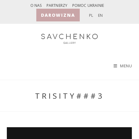
Skip
O NAS
PARTNERZY
POMOC UKRAINIE
to
DAROWIZNA
PL
EN
content
MENU
TRISITY###3