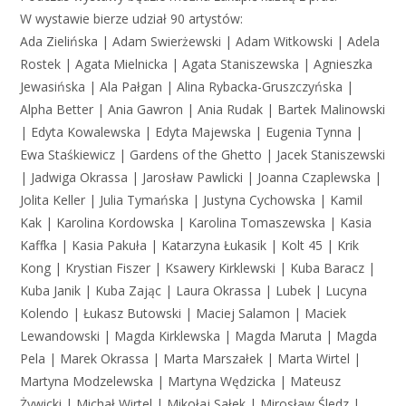
W wystawie bierze udział 90 artystów:
Ada Zielińska | Adam Swierżewski | Adam Witkowski | Adela
Rostek | Agata Mielnicka | Agata Staniszewska | Agnieszka
Jewasińska | Ala Pałgan | Alina Rybacka-Gruszczyńska |
Alpha Better | Ania Gawron | Ania Rudak | Bartek Malinowski
| Edyta Kowalewska | Edyta Majewska | Eugenia Tynna |
Ewa Staśkiewicz | Gardens of the Ghetto | Jacek Staniszewski
| Jadwiga Okrassa | Jarosław Pawlicki | Joanna Czaplewska |
Jolita Keller | Julia Tymańska | Justyna Cychowska | Kamil
Kak | Karolina Kordowska | Karolina Tomaszewska | Kasia
Kaffka | Kasia Pakuła | Katarzyna Łukasik | Kolt 45 | Krik
Kong | Krystian Fiszer | Ksawery Kirklewski | Kuba Baracz |
Kuba Janik | Kuba Zając | Laura Okrassa | Lubek | Lucyna
Kolendo | Łukasz Butowski | Maciej Salamon | Maciek
Lewandowski | Magda Kirklewska | Magda Maruta | Magda
Pela | Marek Okrassa | Marta Marszałek | Marta Wirtel |
Martyna Modzelewska | Martyna Wędzicka | Mateusz
Żywicki | Michał Wirtel | Mikołaj Sałek | Mirosław Śledz |