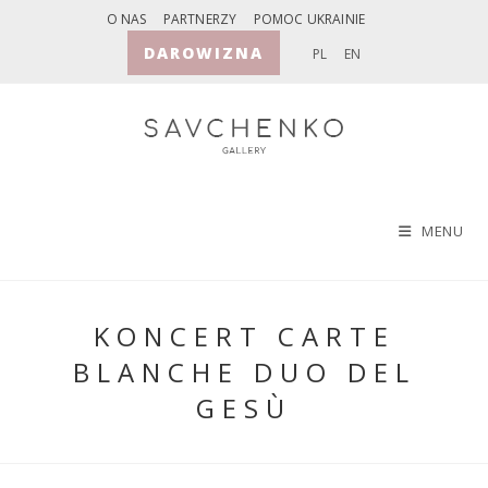
Skip
O NAS
PARTNERZY
POMOC UKRAINIE
to
DAROWIZNA
PL
EN
content
MENU
KONCERT CARTE
BLANCHE DUO DEL
GESÙ