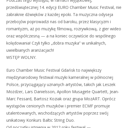
Podczas tego występu, w ramach wyjątkowej,
przedświątecznej 14. edycji EURO Chamber Music Festival, nie
zabraknie dźwięków z każdej epoki. Ta muzyczna odyseja
przebojów poprowadzi nas od baroku, przez klasycyzm i
romantyzm, aż po muzykę filmową, rozrywkową, z gier wideo
oraz współczesną — a na koniec oczywiście do wspólnego
kolędowania! Czyli tylko „dobra muzyka” w unikalnych,
uwielbianych aranżacjach!
WSTĘP WOLNY.
Euro Chamber Music Festival Gdańsk to największy
międzynarodowy festiwal muzyki kameralnej w północnej
Polsce, przyciągający uznanych artystów, takich jak Leszek
Możdżer, Lars Danielsson, Apollon Musagete Quartett, Jean-
Marc Fessard, Bartosz Koziak oraz grupa MozART. Oprócz
występów cenionych muzyków i premier ECMF promuje
utalentowanych, wschodzących artystów poprzez swój
unikatowy Konkurs Baltic String Duo.
Od początku istnienia w 2012 roku festiwal —