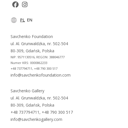
Opens
Opens
PL
EN
in
in
a
a
new
new
Savchenko Foundation
tab
tab
ul. Al. Grunwaldzka, nr. 502-504
80-309, Gdańsk, Polska
NIP: 9571130516, REGON: 388046777
Numer KRS: 0000862233
+48 737794711, +48 790 300 517
info@savchenkofoundation.com
Savchenko Gallery
ul. Al. Grunwaldzka, nr. 502-504
80-309, Gdańsk, Polska
+48 737794711, +48 790 300 517
info@savchenkogallery.com