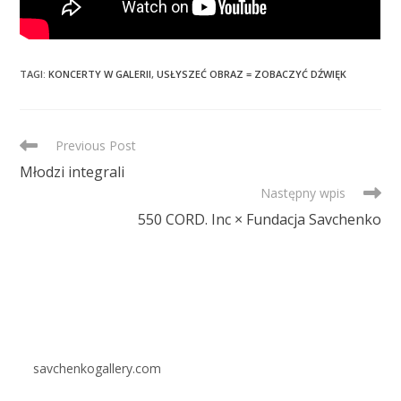
TAGI
:
KONCERTY W GALERII
,
USŁYSZEĆ OBRAZ = ZOBACZYĆ DŹWIĘK
READ
Previous Post
MORE
Młodzi integrali
ARTICLES
Następny wpis
550 CORD. Inc × Fundacja Savchenko
savchenkogallery.com