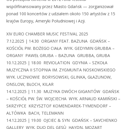
współfinansowany przez Miasto Gdańsk — zorganizował
ponad 100 koncertów z udziałem około 150 artystów z 15
krajów Europy, Ameryki Południowej i Azji.
XIV EURO CHAMBER MUSIC FESTIVAL 2025
7.12.2025 | 14.30 ORGANY FEAT. BAZUNA GDAŃSK –
KOŚCIÓŁ PW. BOŻEGO CIAŁA WYK. GEDYMIN GRUBBA –
ORGANY PAWEŁ GRUBA – BAZUNA GRUBBA, GRUBA
10.12.2025 | 18.00 REVIOLATION GDYNIA – SZKOŁA
MUZYCZNA II STOPNIA IM. ZYGMUNTA NOSKOWSKIEGO
WYK. UCZNIOWIE BORYSOWSKI, GLINKA, GŁAZUNOW,
ONSLOW, BŁOCH, KILAR
14.12.2025 | 11.30 MUZYKA DWÓCH GIGANTÓW GDAŃSK
– KOŚCIÓŁ PW. ŚW. WOJCIECHA WYK. ARNAUD KAMIŃSKI –
SKRZYPCE KRZYSZTOF KOMENDAREK-TYMENDORF –
ALTÓWKA BACH, TELEMANN
14.12.2025 | 19.00 OJCIEC & SYN GDAŃSK – SAVCHENKO
GALLERY WYK. DUO DEL GESÙ HAYDN, MOZART