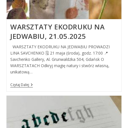
WARSZTATY EKODRUKU NA
JEDWABIU, 21.05.2025
WARSZTATY EKODRUKU NA JEDWABIU PROWADZI
LINA SAVCHENKO 🗓 21 maja (środa), godz. 17:00 📍
Savchenko Gallery, Al. Grunwaldzka 504, Gdańsk O
WARSZTATACH Odkryj magię natury i stwórz własną,
unikatową…
WARSZTATY
Czytaj Dalej
EKODRUKU
NA
JEDWABIU,
21.05.2025