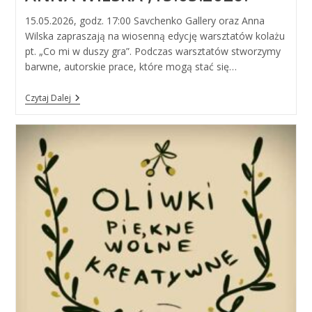
15.05.2026, godz. 17:00 Savchenko Gallery oraz Anna
Wilska zapraszają na wiosenną edycję warsztatów kolażu
pt. „Co mi w duszy gra”. Podczas warsztatów stworzymy
barwne, autorskie prace, które mogą stać się…
„Co
Czytaj Dalej
Mi
W
Duszy
Gra”.
Kolaz.
Anna
Wilska
,15.05.2026.