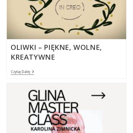
OLIWKI – PIĘKNE, WOLNE,
KREATYWNE
OLIWKI
Czytaj Dalej
–
Piękne,
Wolne,
Kreatywne