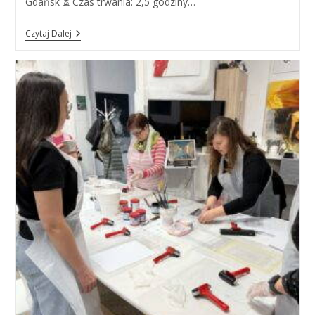
Gdańsk ⏳ Czas trwania: 2,5 godziny…
WARSZTATY
Czytaj Dalej
Z
KALIGRAFII,
27.05.2025