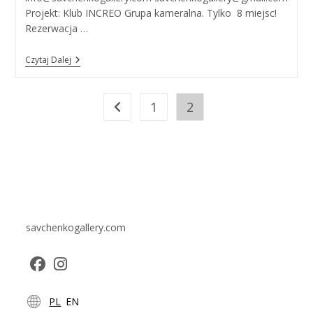
Projekt: Klub INCREO Grupa kameralna. Tylko 8 miejsc!
Rezerwacja …
Warsztaty
Czytaj Dalej
Z
Monotypii
Liny
Savchenko
1
2
Go to the previous page
savchenkogallery.com
Opens
Opens
PL
EN
in
in