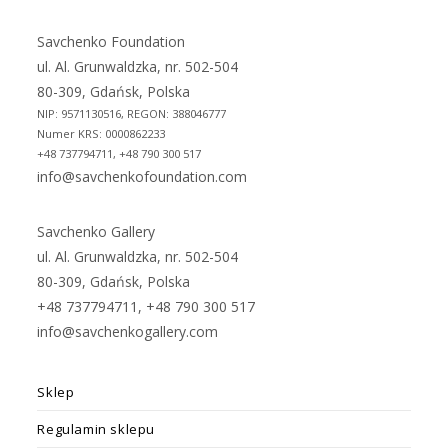
a
a
new
new
Savchenko Foundation
tab
tab
ul. Al. Grunwaldzka, nr. 502-504
80-309, Gdańsk, Polska
NIP: 9571130516, REGON: 388046777
Numer KRS: 0000862233
+48 737794711, +48 790 300 517
info@savchenkofoundation.com
Savchenko Gallery
ul. Al. Grunwaldzka, nr. 502-504
80-309, Gdańsk, Polska
+48 737794711, +48 790 300 517
info@savchenkogallery.com
Sklep
Regulamin sklepu