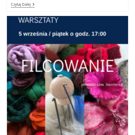
Warsztaty
Czytaj Dalej
Ceramiczne.
Mała
Forma
Rzeźbiarska.