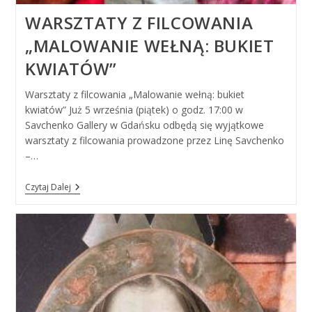
WARSZTATY Z FILCOWANIA
„MALOWANIE WEŁNĄ: BUKIET
KWIATÓW”
Warsztaty z filcowania „Malowanie wełną: bukiet
kwiatów” Już 5 września (piątek) o godz. 17:00 w
Savchenko Gallery w Gdańsku odbędą się wyjątkowe
warsztaty z filcowania prowadzone przez Linę Savchenko
–…
Warsztaty
Czytaj Dalej
Z
Filcowania
„Malowanie
Wełną:
Bukiet
Kwiatów”