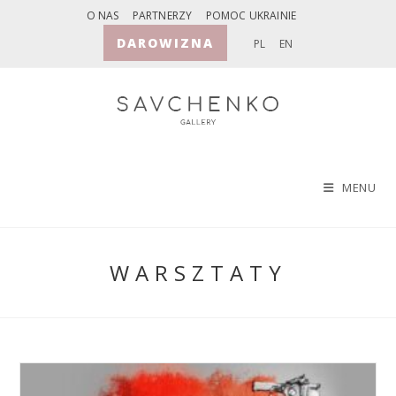
Skip
O NAS
PARTNERZY
POMOC UKRAINIE
to
DAROWIZNA
PL
EN
content
MENU
WARSZTATY