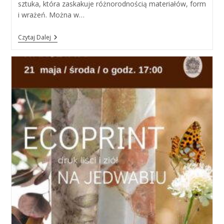
sztuka, która zaskakuje różnorodnością materiałów, form
i wrażeń. Można w…
Warsztaty
Czytaj Dalej
„Collage
–
Klejone
Marzenia”,
10.06.2025