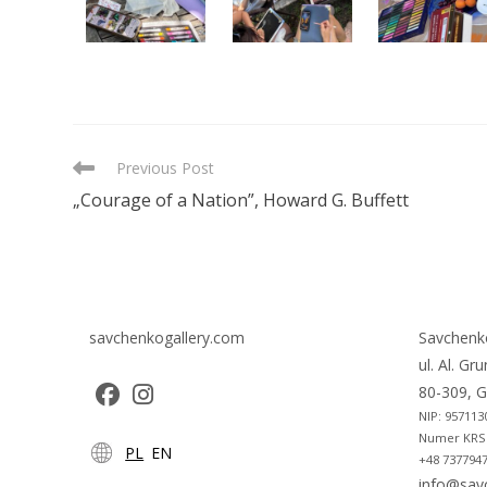
READ
Previous Post
MORE
„Courage of a Nation”, Howard G. Buffett
ARTICLES
savchenkogallery.com
Savchenk
ul. Al. Gr
80-309, G
NIP: 957113
Opens
Opens
Numer KRS:
PL
EN
in
in
+48 7377947
a
a
info@sav