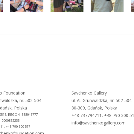
o Foundation
Savchenko Gallery
unwaldzka, nr. 502-504
ul. Al. Grunwaldzka, nr. 502-504
dańsk, Polska
80-309, Gdańsk, Polska
0516, REGON: 388046777
+48 737794711, +48 790 300 5
 0000862233
info@savchenkogallery.com
11, +48 790 300 517
chenkofoundation.com