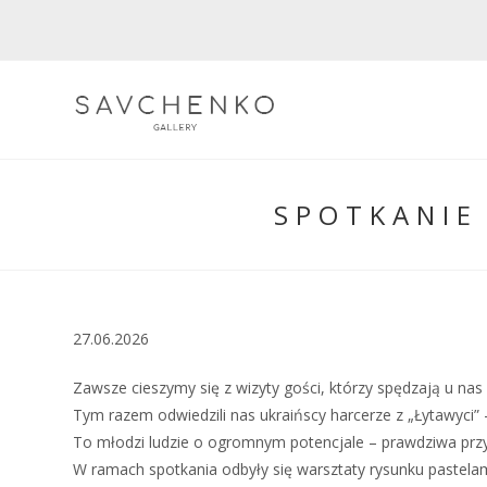
Skip
to
content
SPOTKANIE
27.06.2026
Zawsze cieszymy się z wizyty gości, którzy spędzają u nas 
Tym razem odwiedzili nas ukraińscy harcerze z „Łytawyci” – 
To młodzi ludzie o ogromnym potencjale – prawdziwa przys
W ramach spotkania odbyły się warsztaty rysunku pastela