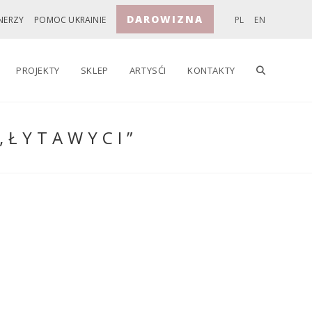
DAROWIZNA
NERZY
POMOC UKRAINIE
PL
EN
TOGGLE
PROJEKTY
SKLEP
ARTYSĆI
KONTAKTY
„ŁYTAWYCI”
WEBSITE
SEARCH