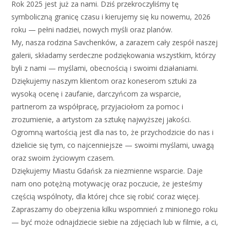
Rok 2025 jest już za nami. Dziś przekroczyliśmy tę
symboliczną granicę czasu i kierujemy się ku nowemu, 2026
roku — pełni nadziei, nowych myśli oraz planów.
My, nasza rodzina Savchenków, a zarazem cały zespół naszej
galerii, składamy serdeczne podziękowania wszystkim, którzy
byli z nami — myślami, obecnością i swoimi działaniami.
Dziękujemy naszym klientom oraz koneserom sztuki za
wysoką ocenę i zaufanie, darczyńcom za wsparcie,
partnerom za współpracę, przyjaciołom za pomoc i
zrozumienie, a artystom za sztukę najwyższej jakości.
Ogromną wartością jest dla nas to, że przychodzicie do nas i
dzielicie się tym, co najcenniejsze — swoimi myślami, uwagą
oraz swoim życiowym czasem.
Dziękujemy Miastu Gdańsk za niezmienne wsparcie. Daje
nam ono potężną motywację oraz poczucie, że jesteśmy
częścią wspólnoty, dla której chce się robić coraz więcej.
Zapraszamy do obejrzenia kilku wspomnień z minionego roku
— być może odnajdziecie siebie na zdjęciach lub w filmie, a ci,