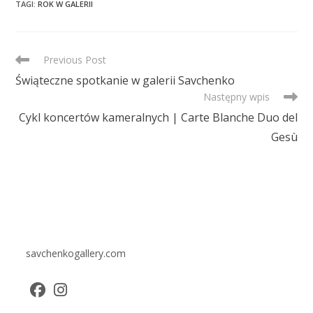
TAGI
:
ROK W GALERII
READ
Previous Post
MORE
Świąteczne spotkanie w galerii Savchenko
ARTICLES
Następny wpis
Cykl koncertów kameralnych | Carte Blanche Duo del
Gesù
savchenkogallery.com
Opens
Opens