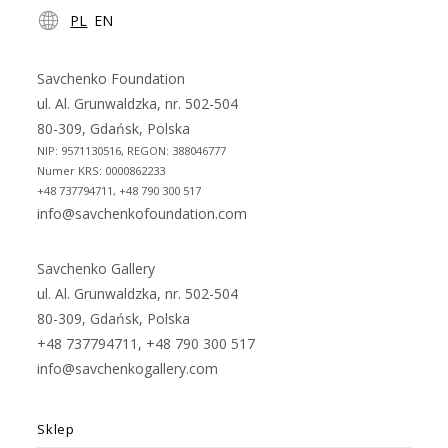
PL
EN
in
in
a
a
new
new
Savchenko Foundation
tab
tab
ul. Al. Grunwaldzka, nr. 502-504
80-309, Gdańsk, Polska
NIP: 9571130516, REGON: 388046777
Numer KRS: 0000862233
+48 737794711, +48 790 300 517
info@savchenkofoundation.com
Savchenko Gallery
ul. Al. Grunwaldzka, nr. 502-504
80-309, Gdańsk, Polska
+48 737794711, +48 790 300 517
info@savchenkogallery.com
Sklep