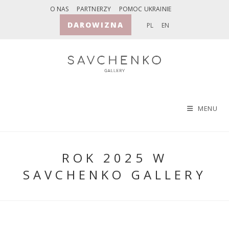
Skip
O NAS
PARTNERZY
POMOC UKRAINIE
to
DAROWIZNA
PL
EN
content
MENU
ROK 2025 W
SAVCHENKO GALLERY