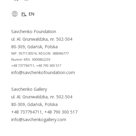
Opens
Opens
PL
EN
in
in
a
a
new
new
Savchenko Foundation
tab
tab
ul. Al. Grunwaldzka, nr. 502-504
80-309, Gdańsk, Polska
NIP: 9571130516, REGON: 388046777
Numer KRS: 0000862233
+48 737794711, +48 790 300 517
info@savchenkofoundation.com
Savchenko Gallery
ul. Al. Grunwaldzka, nr. 502-504
80-309, Gdańsk, Polska
+48 737794711, +48 790 300 517
info@savchenkogallery.com