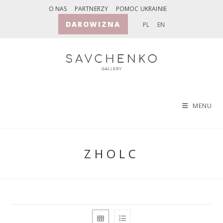
Skip
O NAS
PARTNERZY
POMOC UKRAINIE
to
DAROWIZNA
PL
EN
content
MENU
ZHOLC