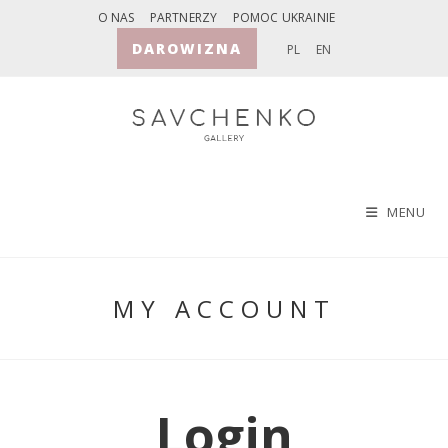
Skip
O NAS
PARTNERZY
POMOC UKRAINIE
to
DAROWIZNA
PL
EN
content
MENU
MY ACCOUNT
Login