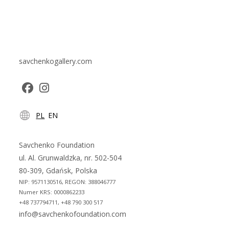
savchenkogallery.com
Opens
Opens
PL
EN
in
in
a
a
new
new
Savchenko Foundation
tab
tab
ul. Al. Grunwaldzka, nr. 502-504
80-309, Gdańsk, Polska
NIP: 9571130516, REGON: 388046777
Numer KRS: 0000862233
+48 737794711, +48 790 300 517
info@savchenkofoundation.com