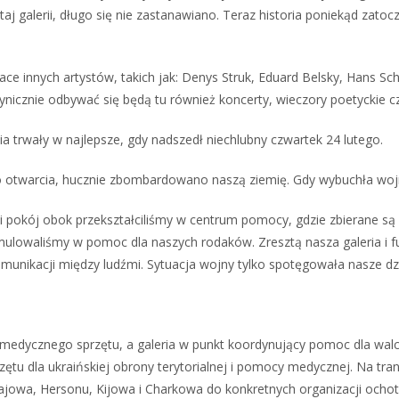
aj galerii, długo się nie zastanawiano. Teraz historia poniekąd zato
race innych artystów, takich jak: Denys Struk, Eduard Belsky, Hans S
nicznie odbywać się będą tu również koncerty, wieczory poetyckie cz
a trwały w najlepsze, gdy nadszedł niechlubny czwartek 24 lutego.
o otwarcia, hucznie zbombardowano naszą ziemię. Gdy wybuchła wojna
li pokój obok przekształciliśmy w centrum pomocy, gdzie zbierane są
lowaliśmy w pomoc dla naszych rodaków. Zresztą nasza galeria i fu
munikacji między ludźmi. Sytuacja wojny tylko spotęgowała nasze dzi
medycznego sprzętu, a galeria w punkt koordynujący pomoc dla walc
zętu dla ukraińskiej obrony terytorialnej i pomocy medycznej. Na tra
owa, Hersonu, Kijowa i Charkowa do konkretnych organizacji ochotnicz