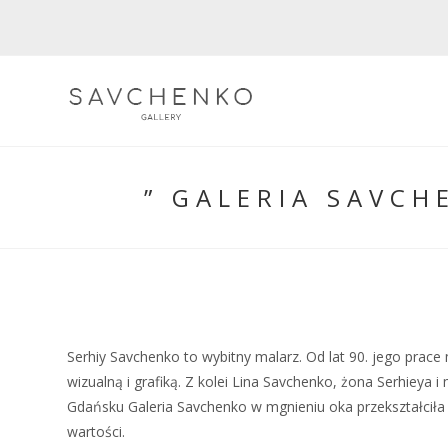
Skip
to
content
” GALERIA SAVC
Serhiy Savchenko to wybitny malarz. Od lat 90. jego prace 
wizualną i grafiką. Z kolei Lina Savchenko, żona Serhieya 
Gdańsku Galeria Savchenko w mgnieniu oka przekształciła
wartości.