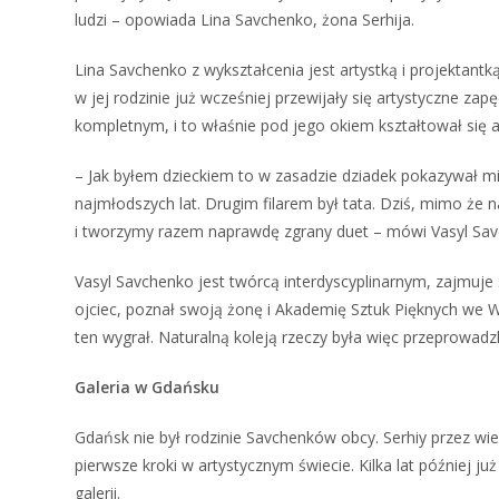
ludzi – opowiada Lina Savchenko, żona Serhija.
Lina Savchenko z wykształcenia jest artystką i projektantk
w jej rodzinie już wcześniej przewijały się artystyczne zap
kompletnym, i to właśnie pod jego okiem kształtował się a
– Jak byłem dzieckiem to w zasadzie dziadek pokazywał mi
najmłodszych lat. Drugim filarem był tata. Dziś, mimo że 
i tworzymy razem naprawdę zgrany duet – mówi Vasyl Sav
Vasyl Savchenko jest twórcą interdyscyplinarnym, zajmuje 
ojciec, poznał swoją żonę i Akademię Sztuk Pięknych we W
ten wygrał. Naturalną koleją rzeczy była więc przeprowadzka
Galeria w Gdańsku
Gdańsk nie był rodzinie Savchenków obcy. Serhiy przez wiel
pierwsze kroki w artystycznym świecie. Kilka lat później j
galerii.