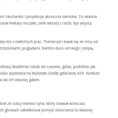
erii Savchenko i projektuje akcesoria damskie. To właśnie
nał hektary mozaiki, setki witraży i rzeźb. Był artystą
ły mu z niektórych prac. Tłumaczył i bawił się ze mną od
strzeżeniami, poglądami. Bardzo dużo od niego czerpię,
Narodową Akademię Sztuki we Lwowie, gdzie, podobnie jak
isko asystenta na Wydziale Grafiki gdańskiej ASP. Konkurs
 do ich własnej galerii.
i brał ze sobą również syna, który stawiał wówczas
w ich głowach zakiełkował pomysł stworzenia tu własnej