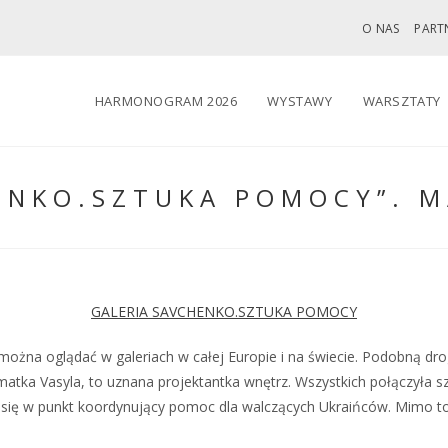
O NAS
PART
HARMONOGRAM 2026
WYSTAWY
WARSZTATY
HENKO.SZTUKA POMOCY”. M
GALERIA SAVCHENKO.SZTUKA POMOCY
można oglądać w galeriach w całej Europie i na świecie. Podobną drog
i matka Vasyla, to uznana projektantka wnętrz. Wszystkich połączyła sz
 się w punkt koordynujący pomoc dla walczących Ukraińców. Mimo to 