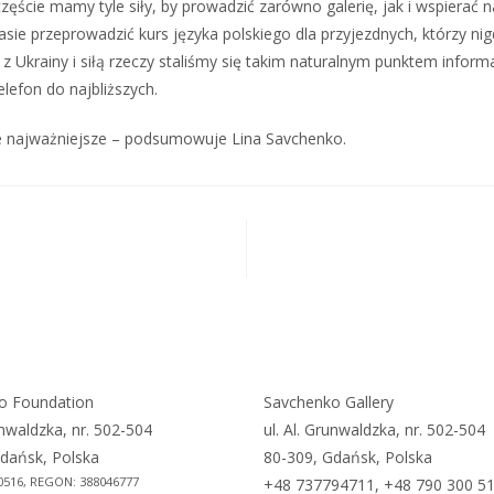
zczęście mamy tyle siły, by prowadzić zarówno galerię, jak i wspiera
asie przeprowadzić kurs języka polskiego dla przyjezdnych, którzy nig
 Ukrainy i siłą rzeczy staliśmy się takim naturalnym punktem informac
lefon do najbliższych.
cie najważniejsze – podsumowuje Lina Savchenko.
o Foundation
Savchenko Gallery
unwaldzka, nr. 502-504
ul. Al. Grunwaldzka, nr. 502-504
dańsk, Polska
80-309, Gdańsk, Polska
0516, REGON: 388046777
+48 737794711, +48 790 300 5