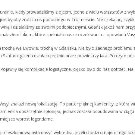
turalnie, kiedy prowadziliśmy z ojcem, jedne z wielu warsztatów z wy
ajnie byłoby zrobić coś podobnego w Trójmieście. Nie czekając, szy
ownię i działaliśmy ze swoimi podopiecznymi. Gdańsk jakoś nam prz
 znalazłem lokum, które spełniało nasze oczekiwania – opowiada Vasy
trochę we Lwowie, trochę w Gdańsku. Nie było żadnego problemu z 
a Szafarni galeria działała prężnie przez prawie trzy lata. Po czym pos
ojawiły się komplikacje logistyczne, ciężko było do nas dotrzeć. Na 
syl znalazł nową lokalizację. To parter pięknej kamienicy, z którą w
amienica doszczętnie spłonęła, jednak została odbudowana w ciągu 
 miejsce wprost legendarne.
 mieszkaniowa była dosyć wybredna, jeżeli chodzi o najem tego lokalu