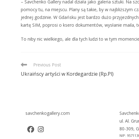
– Savchenko Gallery nadal działa jako galeria sztuki. Na s
pomocy tu, na miejscu. Plany są takie, by w najbliższym cz
jednej godzinie. W Gdańsku jest bardzo dużo przyjezdnych z
kartę SIM, poprosi o ksero dokumentów, wysłanie maila, te
To niby nic wielkiego, ale dla tych ludzi to w tym momen
READ
Previous Post
MORE
Ukraińscy artyści w Kordegardzie (Rp.Pl)
ARTICLES
savchenkogallery.com
Savchenk
ul. Al. Gr
80-309, G
NIP: 957113
Opens
Opens