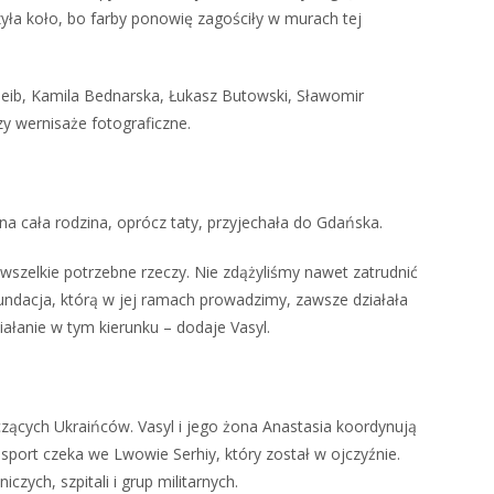
czyła koło, bo farby ponowię zagościły w murach tej
cheib, Kamila Bednarska, Łukasz Butowski, Sławomir
y wernisaże fotograficzne.
 cała rodzina, oprócz taty, przyjechała do Gdańska.
 wszelkie potrzebne rzeczy. Nie zdążyliśmy nawet zatrudnić
ndacja, którą w jej ramach prowadzimy, zawsze działała
ałanie w tym kierunku – dodaje Vasyl.
zących Ukraińców. Vasyl i jego żona Anastasia koordynują
nsport czeka we Lwowie Serhiy, który został w ojczyźnie.
ych, szpitali i grup militarnych.