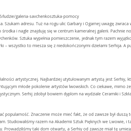
35/ludzie/galeria-savchenkosztuka-pomocy
ta. Szukam adresu. Tuż na rogu ulic Garbary i Ogarnej uwagę zwrac
o środka i nagle znajduję się w centrum kameralnej galerii. Pachnie
avchenków. Sztuka wypełnia pomieszczenie, jednak tym razem wyjątkow
i – wszystko to miesza się z niedokończonymi dziełami Serhija. A pus
lności artystycznej. Najbardziej utytułowanym artystą jest Serhiy, 
ntującym młode pokolenie artystów lwowskich. Co ciekawe, mimo że 
stycznym. Serhij zdobył bowiem dyplom na wydziale Ceramiki i Szkła,
kiwać popularność. Znaczenie może mieć fakt, że od zawsze był duszą 
m. Studiowaliśmy razem na Akademii Sztuk Pięknych we Lwowie, i ta
orzy. Prowadziliśmy taki dom otwarty, a Serhiy od zawsze miał tę umiej