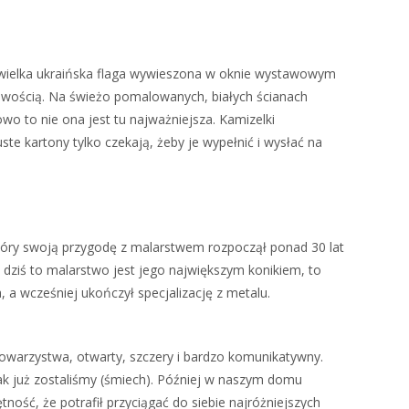
a wielka ukraińska flaga wywieszona w oknie wystawowym
 nowością. Na świeżo pomalowanych, białych ścianach
o to nie ona jest tu najważniejsza. Kamizelki
te kartony tylko czekają, żeby je wypełnić i wysłać na
który swoją przygodę z malarstwem rozpoczął ponad 30 lat
dziś to malarstwo jest jego największym konikiem, to
 a wcześniej ukończył specjalizację z metalu.
towarzystwa, otwarty, szczery i bardzo komunikatywny.
k już zostaliśmy (śmiech). Później w naszym domu
ętność, że potrafił przyciągać do siebie najróżniejszych