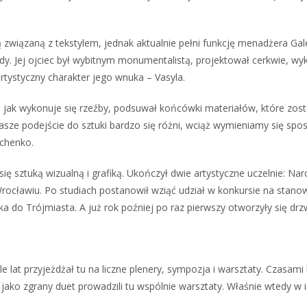
ą związaną z tekstylem, jednak aktualnie pełni funkcję menadżera Gal
ędy. Jej ojciec był wybitnym monumentalistą, projektował cerkwie, wyko
rtystyczny charakter jego wnuka – Vasyla.
 jak wykonuje się rzeźby, podsuwał końcówki materiałów, które zosta
nasze podejście do sztuki bardzo się różni, wciąż wymieniamy się spo
chenko.
się sztuką wizualną i grafiką. Ukończył dwie artystyczne uczelnie: 
rocławiu. Po studiach postanowił wziąć udział w konkursie na stanow
 do Trójmiasta. A już rok poźniej po raz pierwszy otworzyły się drzwi
e lat przyjeżdżał tu na liczne plenery, sympozja i warsztaty. Czasam
uż jako zgrany duet prowadzili tu wspólnie warsztaty. Właśnie wtedy 