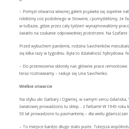
– Pomysł otwarcia własnej galerii pojawiła się zupełnie na
robiliśmy coś podobnego w Słowenii, i pomyśleliśmy, że f
w tuBazie, gdzie przez cały tydzień wynajmowaliśmy prac
światło na szukanie odpowiedniej przestrzeni. Na Szafarni
Przed wybuchem pandemii, rodzina Savchenków mieszkała 
się kilka razy w tygodniu. Była to działalność hybrydowa. N
– Do przeniesienia skłoniły nas głównie prace remontowe. P
teraz rozmawiamy – raduje się Lina Savchenko.
Wielkie otwarcie
Na styku ulic Garbary i Ogarnej, w samym sercu Gdańska, Va
światowej prowadzono tu sklep… z farbami! W 1945 roku k
50 lat prowadzono tu pasmanterię – dla wielu gdańszczan
– To miejsce bardzo długo stało puste. Tutejsza wspólnota