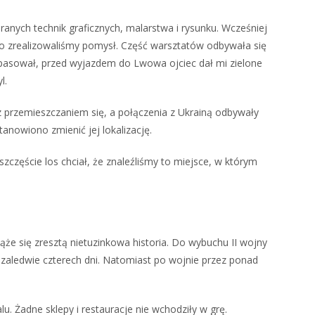
branych technik graficznych, malarstwa i rysunku. Wcześniej
bko zrealizowaliśmy pomysł. Część warsztatów odbywała się
ypasował, przed wyjazdem do Lwowa ojciec dał mi zielone
l.
przemieszczaniem się, a połączenia z Ukrainą odbywały
tanowiono zmienić jej lokalizację.
szczęście los chciał, że znaleźliśmy to miejsce, w którym
iąże się zresztą nietuzinkowa historia. Do wybuchu II wojny
zaledwie czterech dni. Natomiast po wojnie przez ponad
. Żadne sklepy i restauracje nie wchodziły w grę.