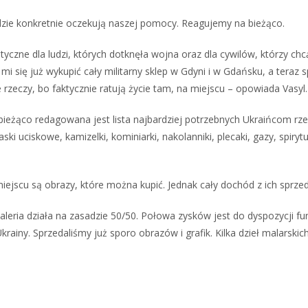
dzie konkretnie oczekują naszej pomocy. Reagujemy na bieżąco.
czne dla ludzi, których dotknęła wojna oraz dla cywilów, którzy chc
się już wykupić cały militarny sklep w Gdyni i w Gdańsku, a teraz sp
e rzeczy, bo faktycznie ratują życie tam, na miejscu – opowiada Vasyl.
ieżąco redagowana jest lista najbardziej potrzebnych Ukraińcom rzec
paski uciskowe, kamizelki, kominiarki, nakolanniki, plecaki, gazy, spiry
a miejscu są obrazy, które można kupić. Jednak cały dochód z ich sprz
leria działa na zasadzie 50/50. Połowa zysków jest do dyspozycji fu
rainy. Sprzedaliśmy już sporo obrazów i grafik. Kilka dzieł malarskic