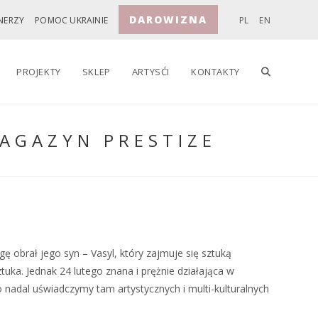
DAROWIZNA
NERZY
POMOC UKRAINIE
PL
EN
TOGGLE
PROJEKTY
SKLEP
ARTYSĆI
KONTAKTY
AGAZYN PRESTIZE
WEBSITE
SEARCH
ę obrał jego syn – Vasyl, który zajmuje się sztuką
tuka. Jednak 24 lutego znana i prężnie działająca w
nadal uświadczymy tam artystycznych i multi-kulturalnych