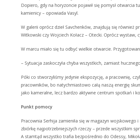
Dopiero, gdy na horyzoncie pojawił się pomysł otwarcia tut
kamienicy – opowiada Vasyl.
W galerii oprócz dzieł Savchenków, znajdują się również p
Witkowski czy Wojciech Kołacz – Otecki. Oprócz wystaw, cy
W marcu miało się tu odbyć wielkie otwarcie. Przygotowani
– Sytuacja zaskoczyła chyba wszystkich, zamiast huczneg
Póki co stworzyliśmy jedynie ekspozycję, a pracownię, czy
pracowników, bo natychmiastowo całą naszą energię skumu
jako kameralne, lecz bardzo aktywne centrum spotkań i ko
Punkt pomocy
Pracownia Serhija zamieniła się w magazyn wojskowego i 
zbiórkę najpotrzebniejszych rzeczy – przede wszystkim spr
A stamtąd wszystko trafia bezpośrednio do Odessy, Mikołaj