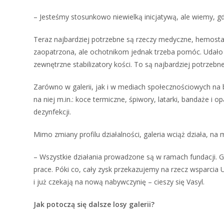
– Jesteśmy stosunkowo niewielką inicjatywą, ale wiemy, g
Teraz najbardziej potrzebne są rzeczy medyczne, hemostaty
zaopatrzona, ale ochotnikom jednak trzeba pomóc. Udało mi 
zewnętrzne stabilizatory kości. To są najbardziej potrzebn
Zarówno w galerii, jak i w mediach społecznościowych na b
na niej m.in.: koce termiczne, śpiwory, latarki, bandaże i o
dezynfekcji.
Mimo zmiany profilu działalności, galeria wciąż działa, n
– Wszystkie działania prowadzone są w ramach fundacji. Ga
prace. Póki co, cały zysk przekazujemy na rzecz wsparcia Uk
i już czekają na nową nabywczynię – cieszy się Vasyl.
Jak potoczą się dalsze losy galerii?