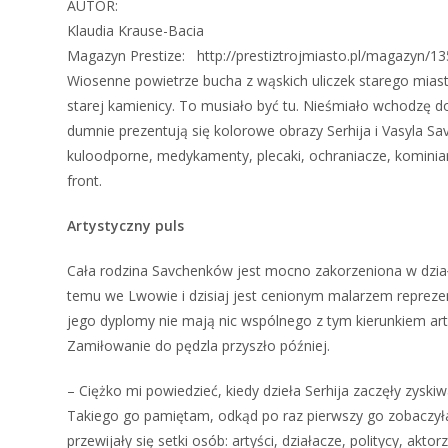
AUTOR:
Klaudia Krause-Bacia
Magazyn Prestize: http://prestiztrojmiasto.pl/magazyn/1
Wiosenne powietrze bucha z wąskich uliczek starego mias
starej kamienicy. To musiało być tu. Nieśmiało wchodzę d
dumnie prezentują się kolorowe obrazy Serhija i Vasyla S
kuloodporne, medykamenty, plecaki, ochraniacze, kominiark
front.
Artystyczny puls
Cała rodzina Savchenków jest mocno zakorzeniona w działa
temu we Lwowie i dzisiaj jest cenionym malarzem repreze
jego dyplomy nie mają nic wspólnego z tym kierunkiem arty
Zamiłowanie do pędzla przyszło później.
– Ciężko mi powiedzieć, kiedy dzieła Serhija zaczęły zys
Takiego go pamiętam, odkąd po raz pierwszy go zobaczyła
przewijały się setki osób: artyści, działacze, politycy, akt