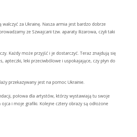
ą walczyć za Ukrainę. Nasza armia jest bardzo dobrze
rowadzamy ze Szwajcarii tzw. aparaty Ilizarowa, czyli taki
zy. Każdy może przyjść i je dostarczyć. Teraz znajdują się
tus, apteczki, leki przeciwbólowe i uspokajające, czy płyn do
edaży przekazywany jest na pomoc Ukrainie.
ndacji, połowa dla artystów, którzy wystawiają tu swoje
h ojca i moje grafiki. Kolejne cztery obrazy są odłożone