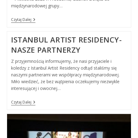
międzynarodowej grupy…
“FREEDOMS”
Czytaj Dalej
–
Rezydencja
Artystyczna
ISTANBUL ARTIST RESIDENCY-
NASZE PARTNERZY
Z przyjemnością informujemy, że nasi przyjaciele i
koledzy z Istanbul Artist Residency odtąd staliśmy się
naszymi partnerami we współpracy międzynarodowej.
Miło wiedzieć, że bez wątpienia oczekujemy niezwykle
interesującej i owocnej…
Istanbul
Czytaj Dalej
Artist
Residency-
Nasze
Partnerzy