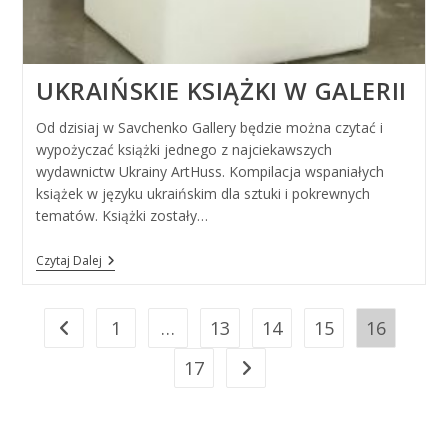
UKRAIŃSKIE KSIĄŻKI W GALERII
Od dzisiaj w Savchenko Gallery będzie można czytać i
wypożyczać książki jednego z najciekawszych
wydawnictw Ukrainy ArtHuss. Kompilacja wspaniałych
książek w języku ukraińskim dla sztuki i pokrewnych
tematów. Książki zostały…
Ukraińskie
Czytaj Dalej
Książki
W
Galerii
1
…
13
14
15
16
Go to the previous page
17
Go to the next page