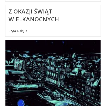
Na
Fanabaz
Z OKAZJI ŚWIĄT
WIELKANOCNYCH.
Z
Czytaj Dalej
Okazji
Świąt
Wielkanocnych.