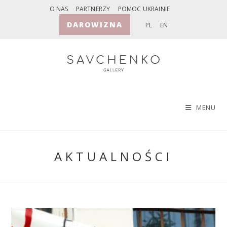
Skip
O NAS
PARTNERZY
POMOC UKRAINIE
to
DAROWIZNA
PL
EN
content
MENU
AKTUALNOŚCI