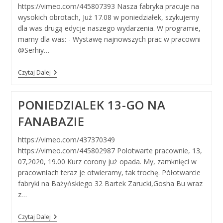
https://vimeo.com/445807393 Nasza fabryka pracuje na
wysokich obrotach, Już 17.08 w poniedziałek, szykujemy
dla was drugą edycje naszego wydarzenia. W programie,
mamy dla was: - Wystawę najnowszych prac w pracowni
@Serhiy…
Poniedzielek
Czytaj Dalej
17-
Go
Na
PONIEDZIALEK 13-GO NA
FANABAZIE
FANABAZIE
https://vimeo.com/437370349
https://vimeo.com/445802987 Polotwarte pracownie, 13,
07,2020, 19.00 Kurz corony już opada. My, zamknięci w
pracowniach teraz je otwieramy, tak trochę. Półotwarcie
fabryki na Bażyńskiego 32 Bartek Zarucki,Gosha Bu wraz
z…
Poniedzialek
Czytaj Dalej