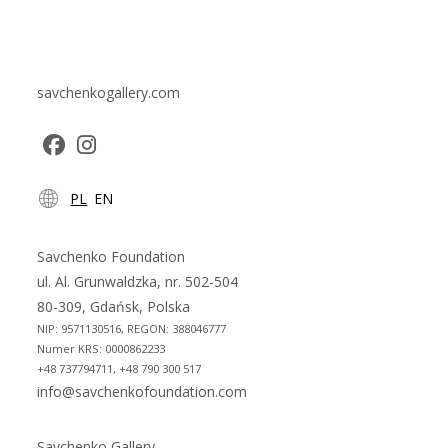
savchenkogallery.com
Opens
Opens
PL
EN
in
in
a
a
new
new
Savchenko Foundation
tab
tab
ul. Al. Grunwaldzka, nr. 502-504
80-309, Gdańsk, Polska
NIP: 9571130516, REGON: 388046777
Numer KRS: 0000862233
+48 737794711, +48 790 300 517
info@savchenkofoundation.com
Savchenko Gallery