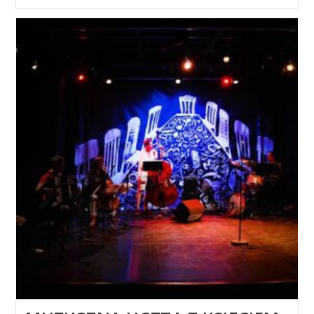
13-
Go
Na
Fanabazie