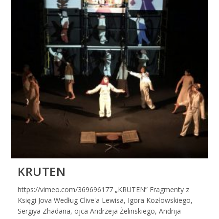
KRUTEN
https://vimeo.com/369696177 „KRUTEN” Fragmenty z
Księgi Jova Według Clive'a Lewisa, Igora Kozłowskiego,
Sergiya Zhadana, ojca Andrzeja Żelinskiego, Andrija