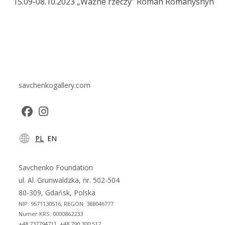
15.09-08.10.2023 „Ważne rzeczy” Roman Romanyshyn
savchenkogallery.com
Opens
Opens
PL
EN
in
in
a
a
new
new
Savchenko Foundation
tab
tab
ul. Al. Grunwaldzka, nr. 502-504
80-309, Gdańsk, Polska
NIP: 9571130516, REGON: 388046777
Numer KRS: 0000862233
+48 737794711, +48 790 300 517