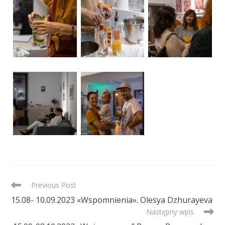
READ
Previous Post
MORE
15.08- 10.09.2023 «Wspomnienia». Olesya Dzhurayeva
ARTICLES
Następny wpis