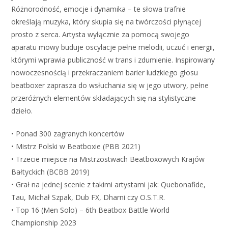
Różnorodność, emocje i dynamika – te słowa trafnie
określają muzyka, który skupia się na twórczości płynącej
prosto z serca. Artysta wyłącznie za pomocą swojego
aparatu mowy buduje oscylacje pełne melodii, uczuć i energii,
którymi wprawia publiczność w trans i zdumienie. Inspirowany
nowoczesnością i przekraczaniem barier ludzkiego głosu
beatboxer zaprasza do wsłuchania się w jego utwory, pełne
przeróżnych elementów składających się na stylistyczne
dzieło.
• Ponad 300 zagranych koncertów
• Mistrz Polski w Beatboxie (PBB 2021)
• Trzecie miejsce na Mistrzostwach Beatboxowych Krajów
Bałtyckich (BCBB 2019)
• Grał na jednej scenie z takimi artystami jak: Quebonafide,
Tau, Michał Szpak, Dub FX, Dharni czy O.S.T.R.
• Top 16 (Men Solo) – 6th Beatbox Battle World
Championship 2023