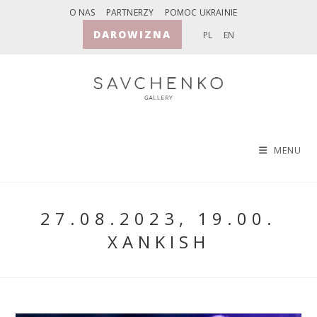
Skip
O NAS
PARTNERZY
POMOC UKRAINIE
to
DAROWIZNA
PL
EN
content
MENU
27.08.2023, 19.00.
XANKISH